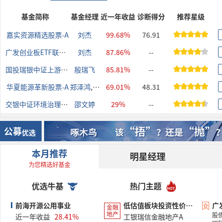
基金简称
基金经理
近一年收益
诊断得分
推荐星级
嘉实资源精选股票-A
刘杰
99.68%
76.91
广发创业板ETF联接-A
刘杰
87.86%
--
国投瑞银中证上游资源产业指数(LOF)-A
殷瑞飞
85.81%
--
华夏能源革新股票-A
郑泽鸿
,
杨宇
69.01%
48.31
交银中证环境治理指数(LOF)-A
邵文婷
29%
--
公募
优选
本月推荐
明星经理
为您精选好基金
优选牛基
热门主题
前海开源公用事业
低估值板块投资性价比凸显
金融
地产
股
近一年收益
28.41%
工银瑞信金融地产A