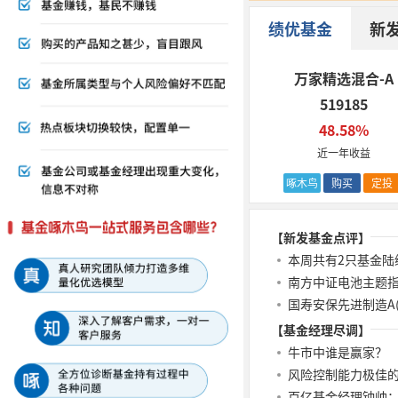
绩优基金
新
万家精选混合-A
519185
48.58%
近一年收益
啄木鸟
购买
定投
【新发基金点评】
南方中证电池主题指数A 
国寿安保先进制造A(0
【基金经理尽调】
牛市中谁是赢家？