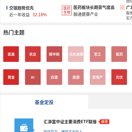
团
医药板块长期景气度高
广
交银趋势优先
医药
生物
股
融通健康产业
近一年收益
32.18%
实
热门主题
医美
农业
碳中和
污水治理
军工
医药
黄金
AI
白酒
旅游
房地产
光伏
基金定投
汇添富中证主要消费ETF联接
职场菜鸟，赚钱不多的人