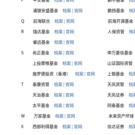
浦银安盛基金
档案
|
官网
鹏扬基金
档
Q
前海联合
档案
|
官网
前海开源基金
R
瑞达基金
档案
|
官网
人保资管
档
睿远基金
档案
|
官网
S
尚正基金
档案
|
官网
申万菱信基金
上投摩根基金
档案
|
官网
山证国际资管
施罗德投资（香港）
档案
|
官网
上银基金
档
T
泰康资管
档案
|
官网
天风资管
档
天治基金
档案
|
官网
天风证券
档
太平基金
档案
|
官网
同泰基金
档
W
万家基金
档案
|
官网
未来资产环球
X
西部利得基金
档案
|
官网
信达证券
档