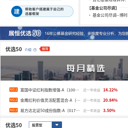
【基金公司尽调】
基金公司尽调--博
优选50
介绍
富国中证红利指数增强-A（100032）
14.22%
NO.1
近一年收益
金鹰红利价值灵活配置混合-A（210002）
20.84%
NO.2
近一年收益
易方达北证50成份指数-A（017515）
3.50%
NO.3
近一年收益
优选50