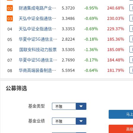
财通集成电路产业股票-C
5.3720
-0.95%
240.68%
02
天弘中证全指通信设备指数-A
3.3486
-0.69%
230.03%
03
天弘中证全指通信设备指数-C
3.3353
-0.69%
229.37%
04
华夏中证5G通信主题ETF联接-A
2.8224
-0.18%
185.36%
05
国联安科技动力股票
3.5305
-1.36%
185.08%
06
华夏中证5G通信主题ETF联接-C
2.7690
-0.17%
184.48%
07
华商高端装备制造股票-A
5.5954
-0.64%
181.79%
08
公募筛选
基金类型
马
基金业绩
高