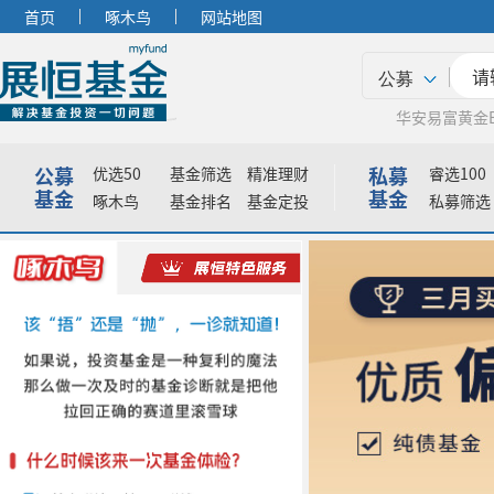
首页
啄木鸟
网站地图
公募
华安易富黄金E
公募
私募
优选50
基金筛选
精准理财
睿选100
基金
基金
啄木鸟
基金排名
基金定投
私募筛选