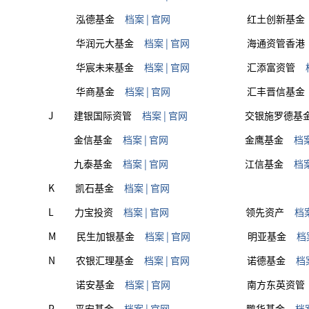
泓德基金
档案
|
官网
红土创新基金
华润元大基金
档案
|
官网
海通资管香港
华宸未来基金
档案
|
官网
汇添富资管
华商基金
档案
|
官网
汇丰晋信基金
J
建银国际资管
档案
|
官网
交银施罗德基
金信基金
档案
|
官网
金鹰基金
档
九泰基金
档案
|
官网
江信基金
档
K
凯石基金
档案
|
官网
L
力宝投资
档案
|
官网
领先资产
档
M
民生加银基金
档案
|
官网
明亚基金
档
N
农银汇理基金
档案
|
官网
诺德基金
档
诺安基金
档案
|
官网
南方东英资管
P
平安基金
档案
|
官网
鹏华基金
档