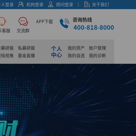
|
个人登录
机构登录
顾问登录
关于我们
咨询热线
APP下载
400-818-8000
系客服
交流群
个人
公募研报
私募研报
我的资产
账户管理
中心
展恒视角
基金直播
我的自选
我的诊断