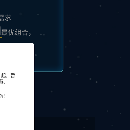
日起，暂
有。
解!