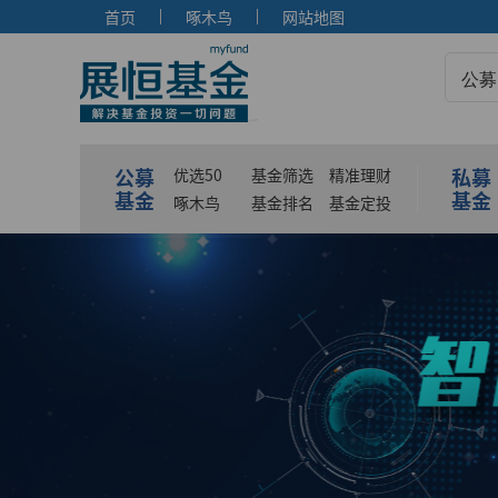
首页
啄木鸟
网站地图
公募
公募
私募
优选50
基金筛选
精准理财
基金
基金
啄木鸟
基金排名
基金定投