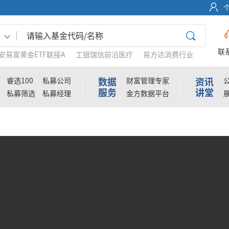
联
安易富黄金ETF联接A
工银瑞信前沿医疗
易方达消费行业
数据
资讯
睿选100
私募公司
财富管理专家
服务
讲堂
私募筛选
私募经理
金方数据平台