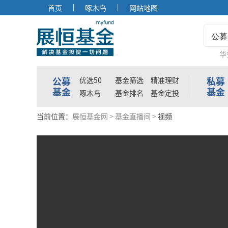
首页
啄木鸟
网站地图
公募
华
公募
私募
优选50
基金筛选
精准理财
基金
基金
啄木鸟
基金排名
基金定投
当前位置：
展恒基金网
>
基金直播间
>
视频