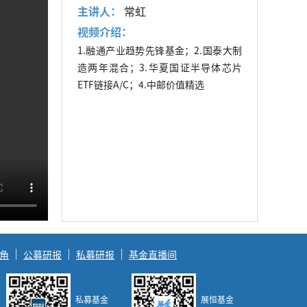
主讲人：
常虹
视频介绍：
1.融通产业趋势先锋基金；2.国泰大制
造两年混合；3.华夏国证半导体芯片
ETF链接A/C；4.中邮价值精选
角
公募研报
私募研报
基金直播间
私募基金
展恒基金