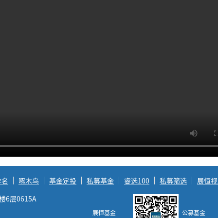
排名
啄木鸟
基金定投
私募基金
睿选100
私募筛选
展恒视
层0615A
展恒基金
公募基金