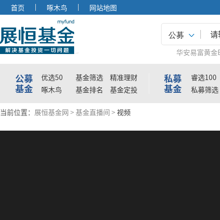
首页
啄木鸟
网站地图
公募
华安易富黄金E
公募
私募
优选50
基金筛选
精准理财
睿选100
基金
基金
啄木鸟
基金排名
基金定投
私募筛选
当前位置：
展恒基金网
>
基金直播间
>
视频