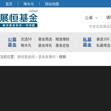
首页
啄木鸟
网站地图
公募
华安易富黄金E
公募
私募
优选50
基金筛选
精准理财
睿选100
基金
基金
啄木鸟
基金排名
基金定投
私募筛选
当前位置：
展恒基金网
>
基金直播间
>
视频