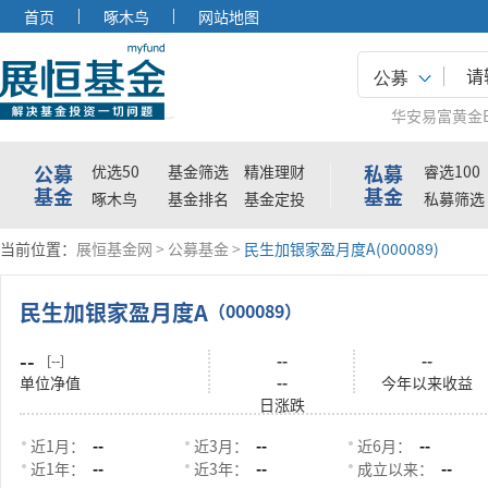
首页
啄木鸟
网站地图
公募
华安易富黄金E
公募
私募
优选50
基金筛选
精准理财
睿选100
基金
基金
啄木鸟
基金排名
基金定投
私募筛选
当前位置：
展恒基金网
>
公募基金
>
民生加银家盈月度A(000089)
民生加银家盈月度A
（000089）
--
--
--
[--]
单位净值
--
今年以来收益
日涨跌
近1月：
--
近3月：
--
近6月：
--
近1年：
--
近3年：
--
成立以来：
--