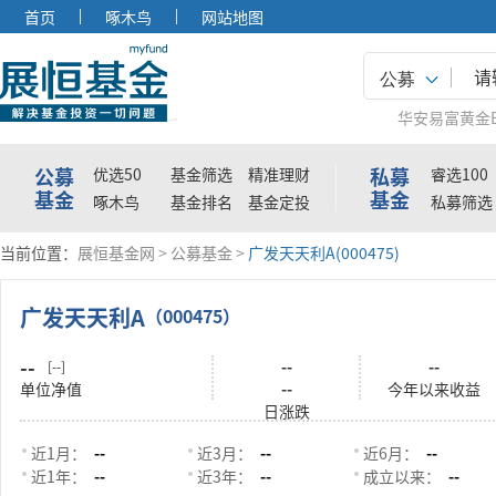
首页
啄木鸟
网站地图
公募
华安易富黄金E
公募
私募
优选50
基金筛选
精准理财
睿选100
基金
基金
啄木鸟
基金排名
基金定投
私募筛选
当前位置：
展恒基金网
>
公募基金
>
广发天天利A(000475)
广发天天利A
（000475）
--
--
--
[--]
单位净值
--
今年以来收益
日涨跌
近1月：
--
近3月：
--
近6月：
--
近1年：
--
近3年：
--
成立以来：
--