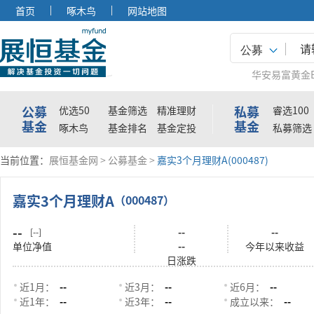
首页
啄木鸟
网站地图
公募
华安易富黄金E
公募
私募
优选50
基金筛选
精准理财
睿选100
基金
基金
啄木鸟
基金排名
基金定投
私募筛选
当前位置：
展恒基金网
>
公募基金
>
嘉实3个月理财A(000487)
嘉实3个月理财A
（000487）
--
--
--
[--]
单位净值
--
今年以来收益
日涨跌
近1月：
--
近3月：
--
近6月：
--
近1年：
--
近3年：
--
成立以来：
--