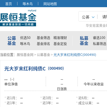
首页
啄木鸟
网站地图
公募
华安易富黄金E
公募
私募
优选50
基金筛选
精准理财
睿选100
基金
基金
啄木鸟
基金排名
基金定投
私募筛选
当前位置：
展恒基金网
>
公募基金
>
光大岁末红利纯债C(000490)
光大岁末红利纯债C
（000490）
--
--
--
[--]
单位净值
--
今年以来收益
日涨跌
近1月：
--
近3月：
--
近6月：
--
近1年：
--
近3年：
--
成立以来：
--