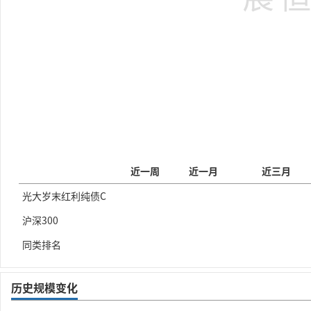
近一周
近一月
近三月
光大岁末红利纯债C
沪深300
同类排名
历史规模变化