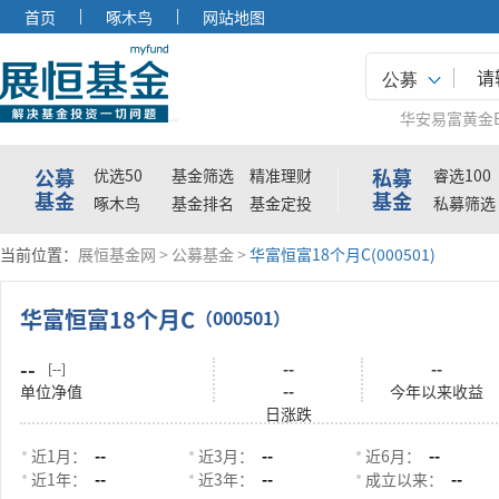
首页
啄木鸟
网站地图
公募
华安易富黄金E
公募
私募
优选50
基金筛选
精准理财
睿选100
基金
基金
啄木鸟
基金排名
基金定投
私募筛选
当前位置：
展恒基金网
>
公募基金
>
华富恒富18个月C(000501)
华富恒富18个月C
（000501）
--
--
--
[--]
单位净值
--
今年以来收益
日涨跌
近1月：
--
近3月：
--
近6月：
--
近1年：
--
近3年：
--
成立以来：
--