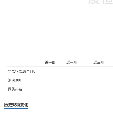
近一周
近一月
近三月
华富恒富18个月C
沪深300
同类排名
历史规模变化