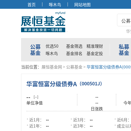
首页
啄木鸟
网站地图
公募
华
公募
私募
优选50
基金筛选
精准理财
基金
基金
啄木鸟
基金排名
基金定投
当前位置：
展恒基金网
>
公募基金
>
华富恒富分级债券A(0005
华富恒富分级债券A
（000501J）
--
--
[--]
单位净值
--
今
日涨跌
近1月：
--
近3月：
--
近6月
近1年：
--
近3年：
--
成立以