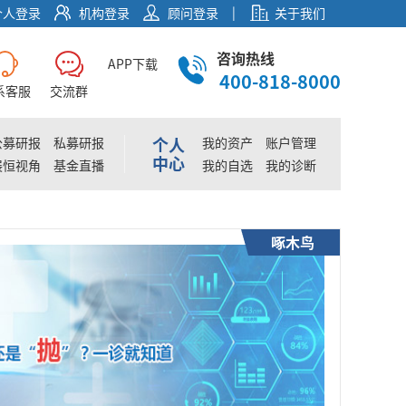
|
个人登录
机构登录
顾问登录
关于我们
咨询热线
APP下载
400-818-8000
系客服
交流群
个人
公募研报
私募研报
我的资产
账户管理
中心
展恒视角
基金直播
我的自选
我的诊断
啄木鸟