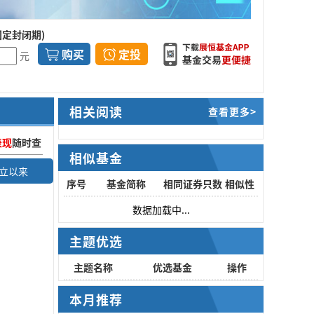
固定封闭期)
购买
定投
元
相关阅读
查看更多>
表现
随时查
相似基金
立以来
序号
基金简称
相同证券只数
相似性
数据加载中...
主题优选
主题名称
优选基金
操作
本月推荐