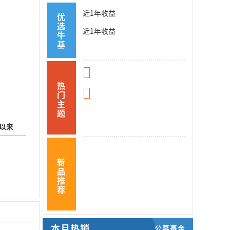
近1年收益
优
选
近1年收益
牛
基
热
门
主
题
以来
新
品
推
荐
本月热销
公募基金