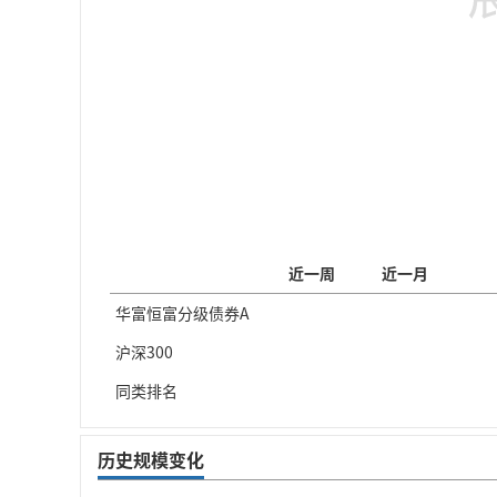
近一周
近一月
华富恒富分级债券A
沪深300
同类排名
历史规模变化