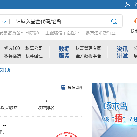
联
安易富黄金ETF联接A
工银瑞信前沿医疗
易方达消费行业
数据
资讯
睿选100
私募公司
财富管理专家
服务
讲堂
私募筛选
私募经理
金方数据平台
01J)
展恒点评
--
--
/--
年以来收益
收益排名
：
--
来：
--