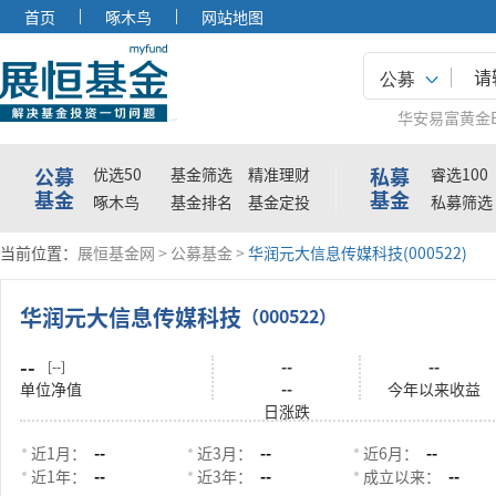
首页
啄木鸟
网站地图
公募
华安易富黄金E
公募
私募
优选50
基金筛选
精准理财
睿选100
基金
基金
啄木鸟
基金排名
基金定投
私募筛选
当前位置：
展恒基金网
>
公募基金
>
华润元大信息传媒科技(000522)
华润元大信息传媒科技
（000522）
--
--
--
[--]
单位净值
--
今年以来收益
日涨跌
近1月：
--
近3月：
--
近6月：
--
近1年：
--
近3年：
--
成立以来：
--