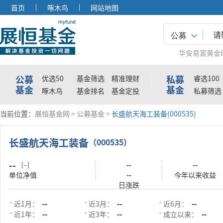
首页
啄木鸟
网站地图
公募
华安易富黄金E
公募
私募
优选50
基金筛选
精准理财
睿选100
基金
基金
啄木鸟
基金排名
基金定投
私募筛选
当前位置：
展恒基金网
>
公募基金
>
长盛航天海工装备(000535)
长盛航天海工装备
（000535）
--
--
--
[--]
单位净值
--
今年以来收益
日涨跌
近1月：
--
近3月：
--
近6月：
--
近1年：
--
近3年：
--
成立以来：
--