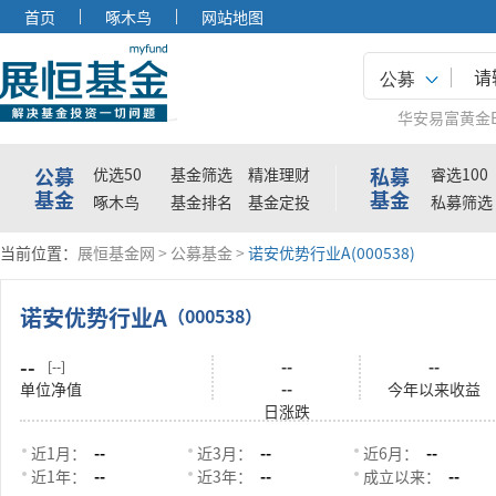
首页
啄木鸟
网站地图
公募
华安易富黄金E
公募
私募
优选50
基金筛选
精准理财
睿选100
基金
基金
啄木鸟
基金排名
基金定投
私募筛选
当前位置：
展恒基金网
>
公募基金
>
诺安优势行业A(000538)
诺安优势行业A
（000538）
--
--
--
[--]
单位净值
--
今年以来收益
日涨跌
近1月：
--
近3月：
--
近6月：
--
近1年：
--
近3年：
--
成立以来：
--