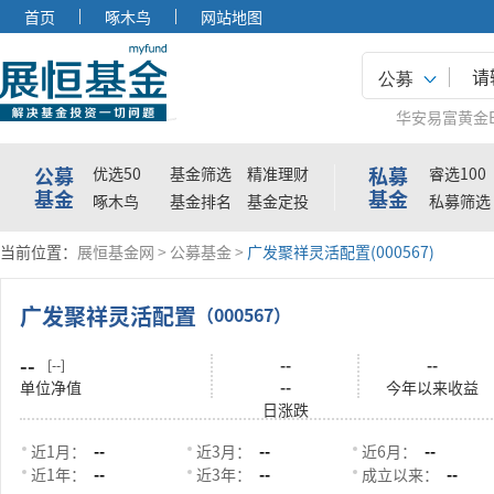
首页
啄木鸟
网站地图
公募
华安易富黄金E
公募
私募
优选50
基金筛选
精准理财
睿选100
基金
基金
啄木鸟
基金排名
基金定投
私募筛选
当前位置：
展恒基金网
>
公募基金
>
广发聚祥灵活配置(000567)
广发聚祥灵活配置
（000567）
--
--
--
[--]
单位净值
--
今年以来收益
日涨跌
近1月：
--
近3月：
--
近6月：
--
近1年：
--
近3年：
--
成立以来：
--