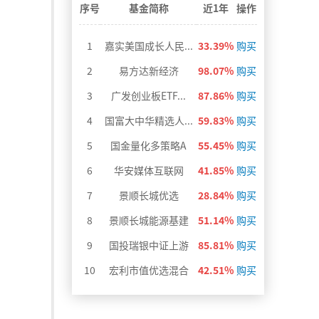
>
序号
基金简称
近1年
操作
1
嘉实美国成长人民...
33.39%
购买
2
易方达新经济
98.07%
购买
3
广发创业板ETF...
87.86%
购买
4
国富大中华精选人...
59.83%
购买
5
国金量化多策略A
55.45%
购买
6
华安媒体互联网
41.85%
购买
7
景顺长城优选
28.84%
购买
8
景顺长城能源基建
51.14%
购买
9
国投瑞银中证上游
85.81%
购买
10
宏利市值优选混合
42.51%
购买