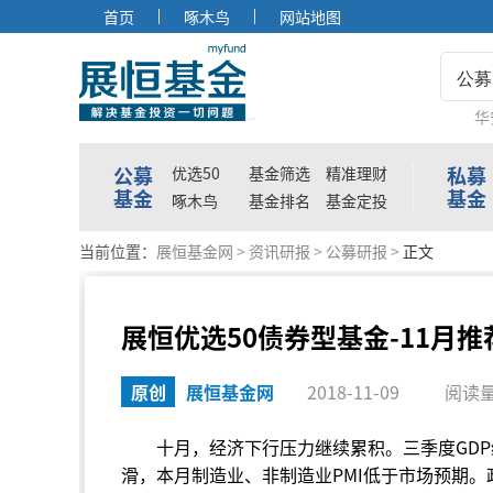
首页
啄木鸟
网站地图
公募
华
公募
私募
优选50
基金筛选
精准理财
基金
基金
啄木鸟
基金排名
基金定投
当前位置：
展恒基金网
>
资讯研报
>
公募研报
>
正文
展恒优选50债券型基金-11月推
原创
展恒基金网
2018-11-09
阅读量
十月，经济下行压力继续累积。三季度GD
滑，本月制造业、非制造业PMI低于市场预期