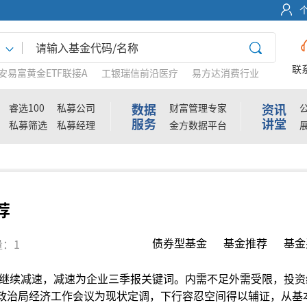
联
安易富黄金ETF联接A
工银瑞信前沿医疗
易方达消费行业
数据
资讯
睿选100
私募公司
财富管理专家
服务
讲堂
私募筛选
私募经理
金方数据平台
荐
债券型基金
基金推荐
基金
：1
P继续减速，减速为企业三季报关键词。内需不足外需受限，投资
。政治局经济工作会议为现状定调，下行容忍空间得以辅证，从基