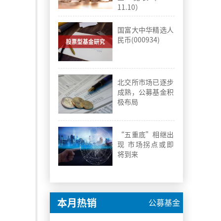
11.10）
国富大中华精选人
民币(000934)
北交所市场已逐步
成熟，公募基金积
极布局
“五重底”相继出
现 市场拐点或即
将到来
本月热销
公募基金