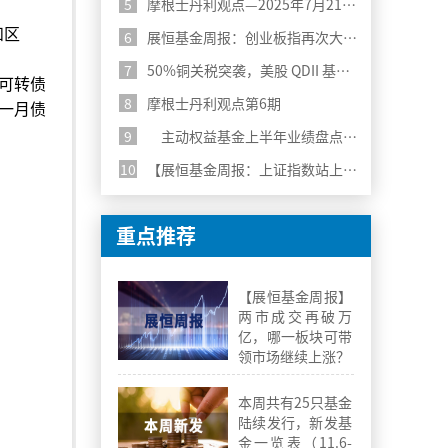
5
摩根士丹利观点—2025年7月21日第7期
和区
6
展恒基金周报：创业板指再次大涨超3%，继续关注科技行业
7
50%铜关税突袭，美股 QDII 基金风险警报拉响
可转债
8
摩根士丹利观点第6期
一月债
9
主动权益基金上半年业绩盘点：分化中寻找机遇
10
【展恒基金周报：上证指数站上3500，科技行业持续走强】
重点推荐
【展恒基金周报】
两市成交再破万
亿，哪一板块可带
领市场继续上涨？
本周共有25只基金
陆续发行，新发基
金一览表（11.6-