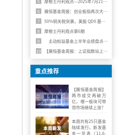
5
摩根士丹利观点—2025年7月21日第7期
6
展恒基金周报：创业板指再次大涨超3%，继续关注科技行业
7
50%铜关税突袭，美股 QDII 基金风险警报拉响
8
摩根士丹利观点第6期
9
主动权益基金上半年业绩盘点：分化中寻找机遇
10
【展恒基金周报：上证指数站上3500，科技行业持续走强】
重点推荐
【展恒基金周报】
两市成交再破万
亿，哪一板块可带
领市场继续上涨？
本周共有25只基金
陆续发行，新发基
金一览表（11.6-