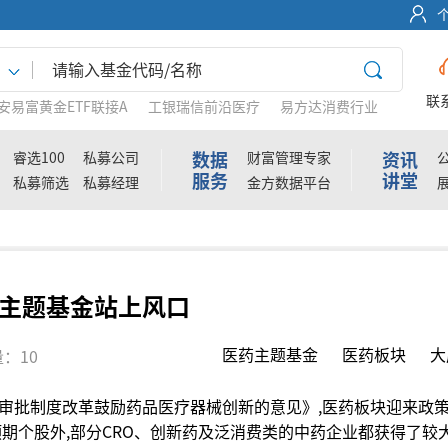
联
安易富黄金ETF联接A
工银瑞信前沿医疗
易方达消费行业
数据
资讯
睿选100
私募公司
财富管理专家
服务
讲堂
私募筛选
私募经理
金方数据平台
主题基金站上风口
医药主题基金
医药板块
大
：10
审批制度改革鼓励药品医疗器械创新的意见》,医药板块迎来政策
期个股外,部分CRO、创新药及泛消费类的中药企业都获得了较