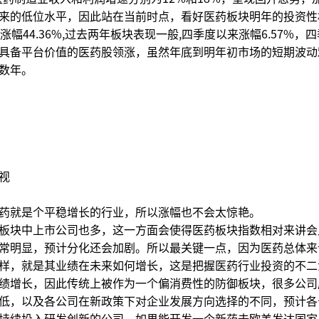
来的低位水平，因此站在当前时点，看好医药板块明年的投资性
幅44.36%,过去两年板块表现一般,四季度以来涨幅6.57%，
具备平台价值的医药股领涨，虽然年底到明年初市场的短期波动
数年。
视
药就是个平稳增长的行业，所以涨幅也不会太惊艳。
板块中上市公司也多，这一方面会使得医药板块指数相对来讲会
常明显，预计分化还会加剧。所以最关键一点，因为医药总体来
样，就是其业绩在未来如何增长，这是把握医药行业投资的不二
绩增长，因此传统上被作为一个偏消费性的防御板块，很多公司
低，以及各公司在新政策下对企业发展方向选择的不同，预计各
持续投入研发创新的公司，如果能开发一个新药去欧美发达国家