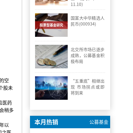
11.10）
国富大中华精选人
民币(000934)
北交所市场已逐步
成熟，公募基金积
极布局
的空
“五重底”相继出
现 市场拐点或即
个股未
将到来
且医药
会稍多
本月热销
公募基金
年以
加之医