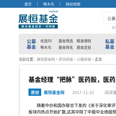
首页
啄木鸟
网站地图
公募
华
公募
私募
优选50
基金筛选
精准理财
基金
基金
啄木鸟
基金排名
基金定投
当前位置：
展恒基金网
>
资讯研报
>
公募研报
>
正文
基金经理“把脉”医药股，医药
原创
展恒基金网
2017-11-22
阅读量
随着中办和国办联合下发的《关于深化审评
板块内热点开始扩散,这其中除了中报中业绩超预