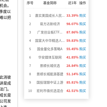
>
序号
基金简称
近1年
操作
机会。
四季度以
1
嘉实美国成长人民...
33.39%
购买
难以把
2
易方达新经济
98.07%
购买
3
广发创业板ETF...
87.86%
购买
4
国富大中华精选人...
59.83%
购买
5
国金量化多策略A
55.45%
购买
6
华安媒体互联网
41.85%
购买
7
景顺长城优选
28.84%
购买
8
景顺长城能源基建
51.14%
购买
此消彼
9
国投瑞银中证上游
85.81%
购买
讲是成
法门。
10
宏利市值优选混合
42.51%
购买
成长是
公司发
上市，