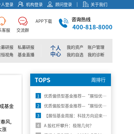
|
个人登录
机构登录
顾问登录
关于我们
咨询热线
APP下载
400-818-8000
系客服
交流群
个人
公募研报
私募研报
我的资产
账户管理
中心
展恒视角
基金直播
我的自选
我的诊断
TOPS
周排行
1
优质偏债型基金推荐—“展恒优选50”8月榜单
成基金
2
优质偏股型基金推荐—“展恒优选50”8月榜单
3
【展恒基金周报：科技方向迎来大涨，下一步关注什么？】
春风,
4
A 股杠杆攀升：极限几何？
大涨