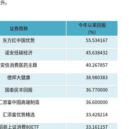
提升。
今年以来回报
证券简称
（%）
东方红中国优势
55.534167
诺安低碳经济
45.638432
安信消费医药主题
40.267857
德邦大健康
38.980383
国泰民丰回报
36.770000
汇添富中国高端制造
36.600000
汇添富优势精选
33.428214
招商上证消费80ETF
33.161157