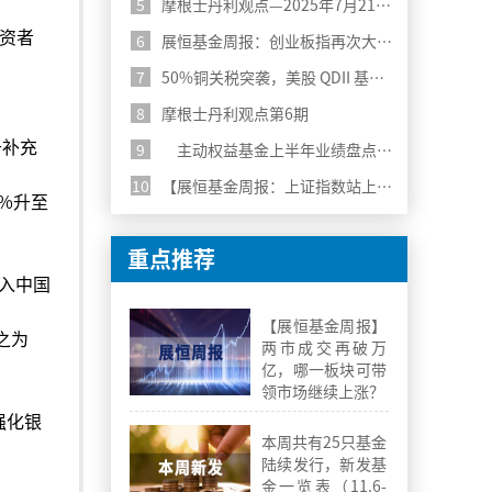
5
摩根士丹利观点—2025年7月21日第7期
投资者
6
展恒基金周报：创业板指再次大涨超3%，继续关注科技行业
7
50%铜关税突袭，美股 QDII 基金风险警报拉响
8
摩根士丹利观点第6期
于补充
9
主动权益基金上半年业绩盘点：分化中寻找机遇
10
【展恒基金周报：上证指数站上3500，科技行业持续走强】
%升至
重点推荐
入中国
【展恒基金周报】
之为
两市成交再破万
亿，哪一板块可带
领市场继续上涨？
强化银
本周共有25只基金
陆续发行，新发基
金一览表（11.6-