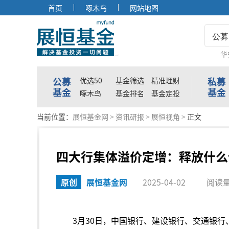
首页
啄木鸟
网站地图
公募
华
公募
私募
优选50
基金筛选
精准理财
基金
基金
啄木鸟
基金排名
基金定投
当前位置：
展恒基金网
>
资讯研报
>
展恒视角
>
正文
四大行集体溢价定增：释放什么
原创
展恒基金网
2025-04-02
阅读量
3月30日，中国银行、建设银行、交通银行