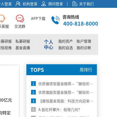
|
个人登录
机构登录
顾问登录
关于我们
咨询热线
APP下载
400-818-8000
系客服
交流群
个人
公募研报
私募研报
我的资产
账户管理
中心
展恒视角
基金直播
我的自选
我的诊断
TOPS
周排行
1
优质偏债型基金推荐—“展恒优选50”8月榜单
2
优质偏股型基金推荐—“展恒优选50”8月榜单
00亿元
3
【展恒基金周报：科技方向迎来大涨，下一步关注什么？】
4
A 股杠杆攀升：极限几何？
向特定