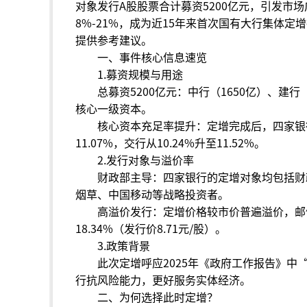
对象发行A股股票合计募资5200亿元，引发市
8%-21%，成为近15年来首次国有大行集体
提供参考建议。
一、事件核心信息速览
1.募资规模与用途
总募资5200亿元：中行（1650亿）、建行
核心一级资本。
核心资本充足率提升：定增完成后，四家银
11.07%，交行从10.24%升至11.52%。
2.发行对象与溢价率
财政部主导：四家银行的定增对象均包括财
烟草、中国移动等战略投资者。
高溢价发行：定增价格较市价普遍溢价，邮储银
18.34%（发行价8.71元/股）。
3.政策背景
此次定增呼应2025年《政府工作报告》中
行抗风险能力，更好服务实体经济。
二、为何选择此时定增？