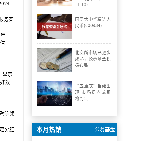
024
11.10）
服务实
国富大中华精选人
民币(000934)
0年
持信
北交所市场已逐步
成熟，公募基金积
极布局
，显示
利好效
“五重底”相继出
现 市场拐点或即
将到来
融等领
本月热销
定分红
公募基金