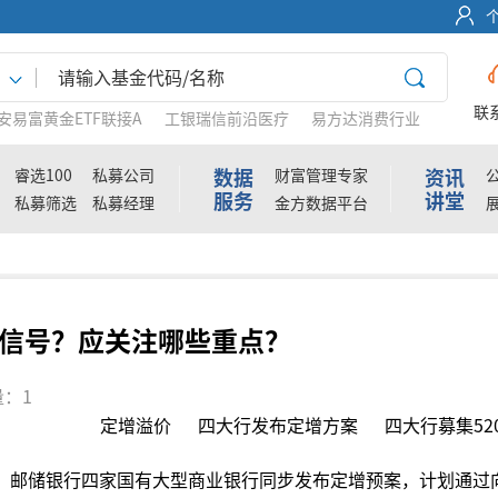
联
安易富黄金ETF联接A
工银瑞信前沿医疗
易方达消费行业
数据
资讯
睿选100
私募公司
财富管理专家
服务
讲堂
私募筛选
私募经理
金方数据平台
信号？应关注哪些重点？
：1
定增溢价
四大行发布定增方案
四大行募集52
、
邮储银行四家国有大型商业银行同步发布定增预案，计划通过