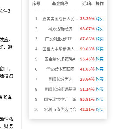
>
序号
基金简称
近1年
操作
关注3
1
嘉实美国成长人民...
33.39%
购买
2
易方达新经济
98.07%
购买
3
广发创业板ETF...
87.86%
购买
效应。
好，避
4
国富大中华精选人...
59.83%
购买
5
国金量化多策略A
55.45%
购买
窗口。
6
华安媒体互联网
41.85%
购买
通投资
7
景顺长城优选
28.84%
购买
8
景顺长城能源基建
51.14%
购买
资者说
9
国投瑞银中证上游
85.81%
购买
10
宏利市值优选混合
42.51%
购买
确性弘
、财务