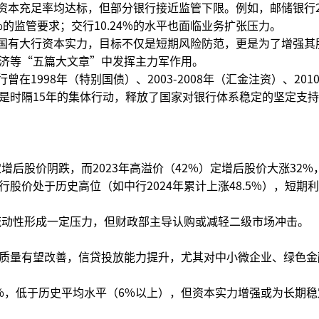
资本充足率均达标，但部分银行接近监管下限。例如，邮储银行2
%的监管要求；交行10.24%的水平也面临业务扩张压力。
实国有大行资本实力，目标不仅是短期风险防范，更是为了增强其
济等“五篇大文章”中发挥主力军作用。
在1998年（特别国债）、2003-2008年（汇金注资）、201
是时隔15年的集体行动，释放了国家对银行体系稳定的坚定支
增后股价阴跌，而2023年高溢价（42%）定增后股价大涨32%
股价处于历史高位（如中行2024年累计上涨48.5%），短期
场流动性形成一定压力，但财政部主导认购或减轻二级市场冲击。
质量有望改善，信贷投放能力提升，尤其对中小微企业、绿色金
%，低于历史平均水平（6%以上），但资本实力增强或为长期稳