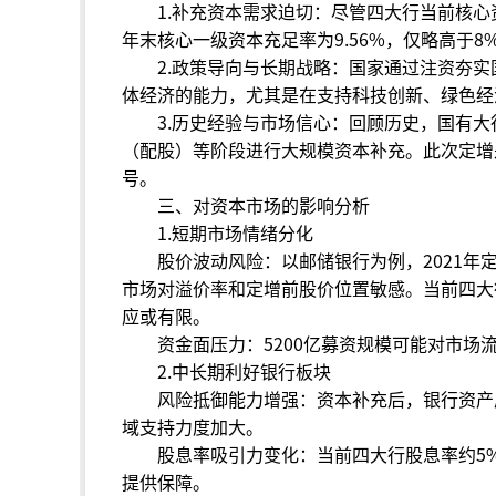
1.补充资本需求迫切：尽管四大行当前核心
年末核心一级资本充足率为9.56%，仅略高于8
2.政策导向与长期战略：国家通过注资夯
体经济的能力，尤其是在支持科技创新、绿色经
3.历史经验与市场信心：回顾历史，国有大行曾
（配股）等阶段进行大规模资本补充。此次定增
号。
三、对资本市场的影响分析
1.短期市场情绪分化
股价波动风险：以邮储银行为例，2021年定
市场对溢价率和定增前股价位置敏感。当前四大行
应或有限。
资金面压力：5200亿募资规模可能对市
2.中长期利好银行板块
风险抵御能力增强：资本补充后，银行资产
域支持力度加大。
股息率吸引力变化：当前四大行股息率约5
提供保障。