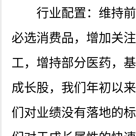
　　行业配置：维持前
必选消费品，增加关注
工，增持部分医药，基
成长股，我们年初以来
们对业绩没有落地的标