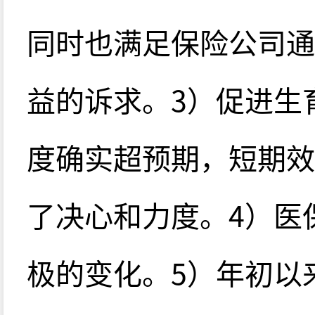
同时也满足保险公司通
益的诉求。3）促进生
度确实超预期，短期效
了决心和力度。4）医
极的变化。5）年初以