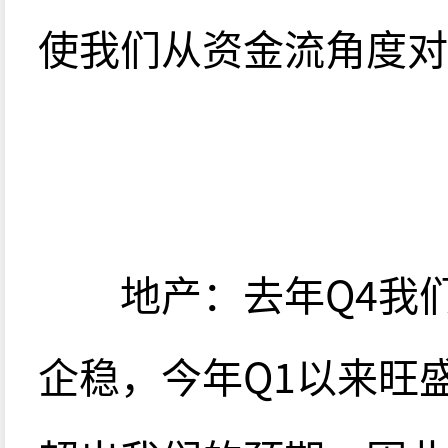
使我们从资金流角度对
　　地产：去年Q4我
企稳，今年Q1以来旺