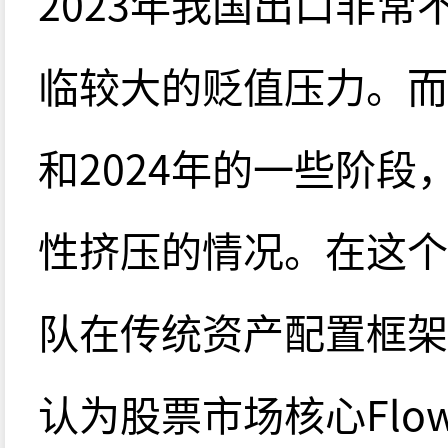
2023年我国出口非
临较大的贬值压力。而
和2024年的一些阶
性挤压的情况。在这个
队在传统资产配置框架
认为股票市场核心Fl