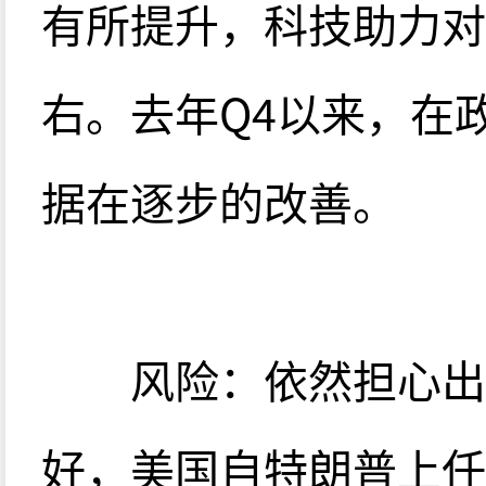
有所提升，科技助力对G
右。去年Q4以来，在
据在逐步的改善。
　　风险：依然担心出
好，美国自特朗普上任