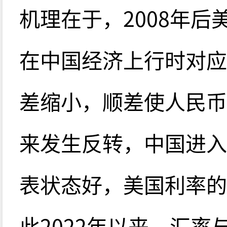
机理在于，2008年
在中国经济上行时对应
差缩小，顺差使人民币
来发生反转，中国进入
表状态好，美国利率的
此2022年以来，汇