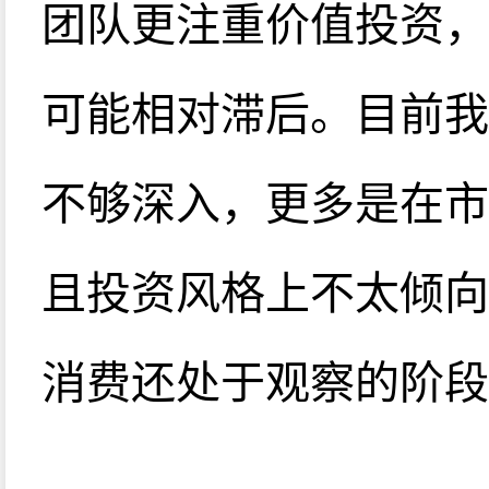
团队更注重价值投资，
可能相对滞后。目前我
不够深入，更多是在市
且投资风格上不太倾向
消费还处于观察的阶段