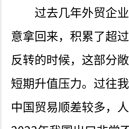
　　过去几年外贸企业
意拿回来，积累了超过
反转的时候，这部分敞
短期升值压力。过往我
中国贸易顺差较多，人