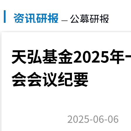
资讯研报
公募研报
—
天弘基金2025
会会议纪要
                        2025-06-06
