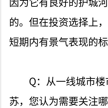
因为它有良好的护城河
的。但在投资选择上，
短期内有景气表现的标
　　Q：从一线城市楼
苏，您认为需要关注哪