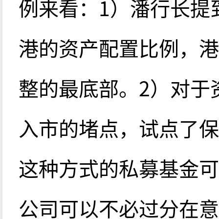
例来看：1）潘行长提
港的资产配置比例，港
整的最底部。2）对于
入市的堵点，试点了保
这种方式的私募基金可
公司可以不必过分在意