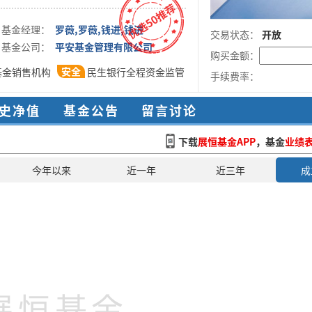
基金经理：
罗薇,罗薇,钱进,钱进
交易状态：
开放
基金公司：
平安基金管理有限公司
购买金额：
安全
基金销售机构
民生银行全程资金监管
手续费率：
史净值
基金公告
留言讨论
下载
展恒基金APP
，基金
业绩
今年以来
近一年
近三年
成