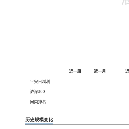
近一周
近一月
平安日增利
沪深300
同类排名
历史规模变化