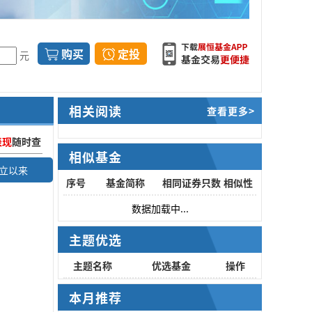
购买
定投
元
相关阅读
查看更多>
表现
随时查
相似基金
立以来
序号
基金简称
相同证券只数
相似性
数据加载中...
主题优选
主题名称
优选基金
操作
本月推荐