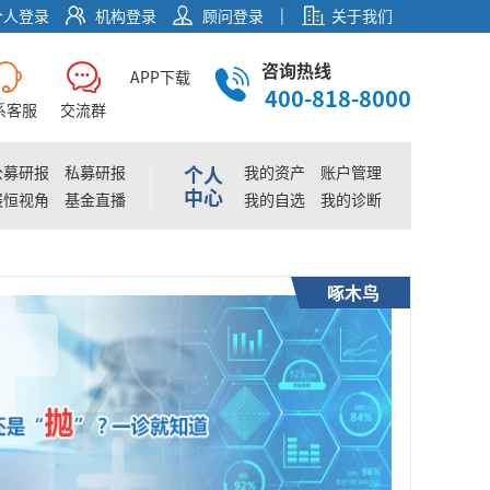
|
个人登录
机构登录
顾问登录
关于我们
咨询热线
APP下载
400-818-8000
系客服
交流群
个人
公募研报
私募研报
我的资产
账户管理
中心
展恒视角
基金直播
我的自选
我的诊断
啄木鸟