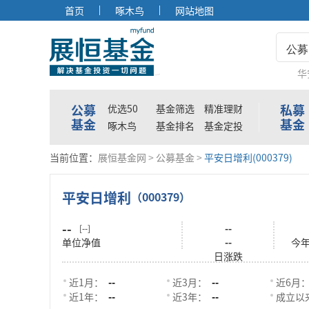
首页
啄木鸟
网站地图
公募
华
公募
私募
优选50
基金筛选
精准理财
基金
基金
啄木鸟
基金排名
基金定投
当前位置：
展恒基金网
>
公募基金
>
平安日增利(000379)
平安日增利
（000379）
--
--
[--]
单位净值
--
今
日涨跌
近1月：
--
近3月：
--
近6月
近1年：
--
近3年：
--
成立以