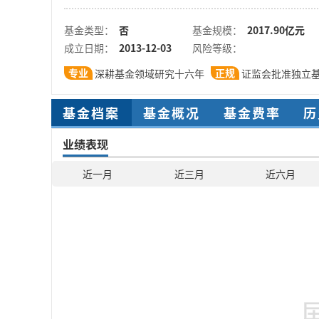
基金类型：
否
基金规模：
2017.90亿元
成立日期：
2013-12-03
风险等级：
专业
正规
深耕基金领域研究十六年
证监会批准独立
基金档案
基金概况
基金费率
历
业绩表现
近一月
近三月
近六月