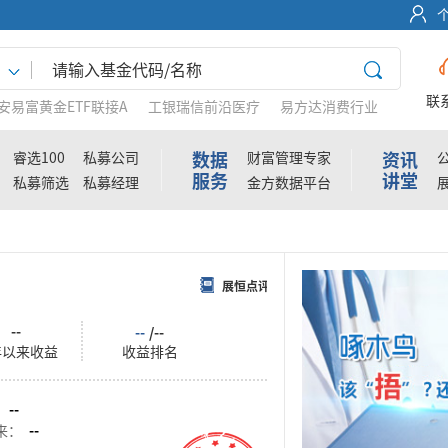
联
安易富黄金ETF联接A
工银瑞信前沿医疗
易方达消费行业
数据
资讯
睿选100
私募公司
财富管理专家
服务
讲堂
私募筛选
私募经理
金方数据平台
展恒点评
--
--
/--
年以来收益
收益排名
：
--
来：
--