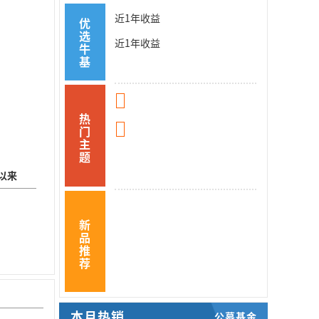
近1年收益
优
选
近1年收益
牛
基
热
门
主
题
以来
新
品
推
荐
本月热销
公募基金