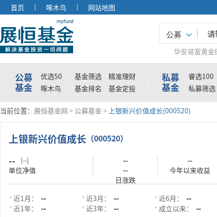
首页
啄木鸟
网站地图
公募
华安易富黄金E
公募
私募
优选50
基金筛选
精准理财
睿选100
基金
基金
啄木鸟
基金排名
基金定投
私募筛选
当前位置：
展恒基金网
>
公募基金
>
上银新兴价值成长(000520)
上银新兴价值成长
（000520）
--
--
--
[--]
单位净值
--
今年以来收益
日涨跌
近1月：
--
近3月：
--
近6月：
--
近1年：
--
近3年：
--
成立以来：
--