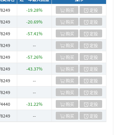
/8249
-19.28%
购买
定投
/8249
-20.69%
购买
定投
/8249
-57.41%
购买
定投
/8249
--
购买
定投
/8249
-57.26%
购买
定投
/8249
-43.37%
购买
定投
/8249
--
购买
定投
/8249
--
购买
定投
/4440
-31.22%
购买
定投
/8249
--
购买
定投