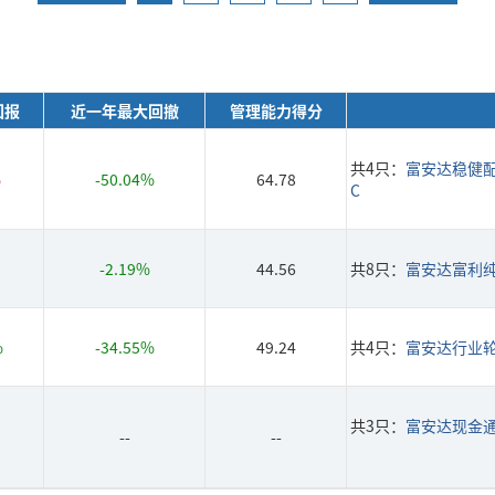
回报
近一年最大回撤
管理能力得分
共4只：
富安达稳健
%
-50.04%
64.78
C
-2.19%
44.56
共8只：
富安达富利纯
%
-34.55%
49.24
共4只：
富安达行业
共3只：
富安达现金通
--
--