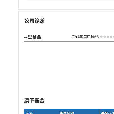
公司诊断
--型基金
三年期投资回报能力
旗下基金
序号
基金名称
基金代