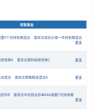
现管基金
配置6个月持有期混合
富安达成长价值一年持有期混合
更多
债债券A
富安达富利纯债债券C
更多
轮动混合
富安达策略精选混合A
更多
货币B
富安达中证同业存单AAA指数7天持有期
更多