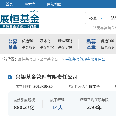
首页
啄木鸟
网站地图
公募
华安易富黄金E
公募
私募
优选50
啄木鸟
精准理财
睿选100
基金
基金
基金筛选
基金排名
基金定投
私募筛选
当前位置：
展恒基金网
>
公募基金公司
>
兴银基金管理有限责任公司
兴银基金管理有限责任公司
成立日期：
2013-10-25
法定代表人：
陈文奇
最新季度规模
旗下经理
经理平均任职年限
880.37亿
14人
3.98年