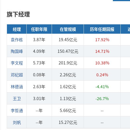
旗下经理
经理
任职年限
在管规模
历年任期回报
袁作栋
3.87年
19.45亿元
17.92%
陶国峰
4.09年
150.47亿元
14.71%
李文程
5.73年
201.9亿元
10.38%
邓纪超
0.08年
2.26亿元
0.24%
林德涵
2.63年
1.62亿元
-4.41%
王卫
3.01年
1.13亿元
-26.7%
李哲通
--年
5.66亿元
--
刘帆
--年
15.27亿元
--