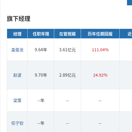
旗下经理
经理
任职年限
在管规模
历年任期回报
近
盖俊龙
9.64年
3.61亿元
111.04%
赵波
9.70年
2.89亿元
24.92%
梁策
--年
--
--
任宁钦
--年
--
--