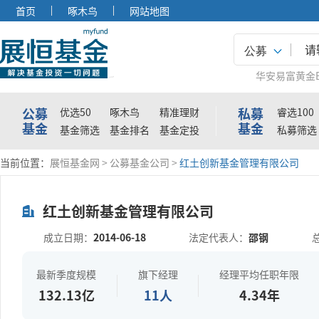
首页
啄木鸟
网站地图
公募
华安易富黄金E
公募
私募
优选50
啄木鸟
精准理财
睿选100
基金
基金
基金筛选
基金排名
基金定投
私募筛选
当前位置：
展恒基金网
>
公募基金公司
>
红土创新基金管理有限公司
红土创新基金管理有限公司
成立日期：
2014-06-18
法定代表人：
邵钢
最新季度规模
旗下经理
经理平均任职年限
132.13亿
11人
4.34年