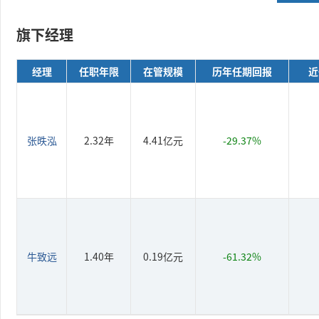
旗下经理
经理
任职年限
在管规模
历年任期回报
近
张昳泓
2.32年
4.41亿元
-29.37%
牛致远
1.40年
0.19亿元
-61.32%