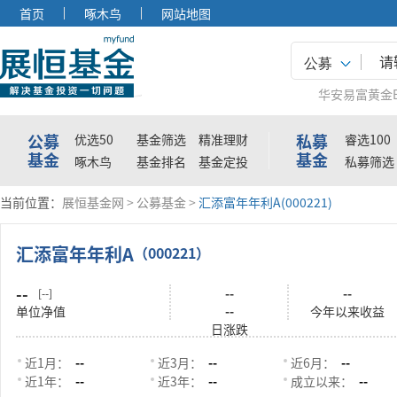
首页
啄木鸟
网站地图
公募
华安易富黄金E
公募
私募
优选50
基金筛选
精准理财
睿选100
基金
基金
啄木鸟
基金排名
基金定投
私募筛选
当前位置：
展恒基金网
>
公募基金
>
汇添富年年利A(000221)
汇添富年年利A
（000221）
--
--
--
[--]
单位净值
--
今年以来收益
日涨跌
近1月：
--
近3月：
--
近6月：
--
近1年：
--
近3年：
--
成立以来：
--