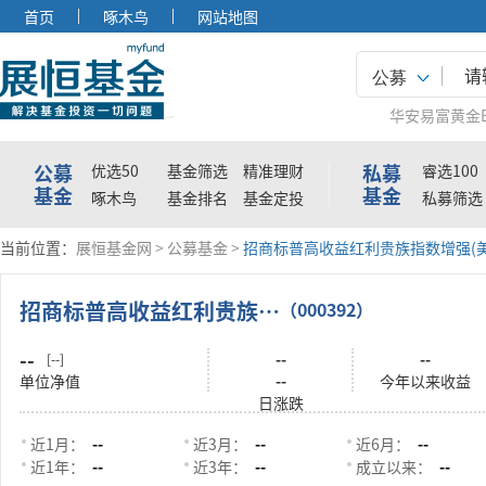
首页
啄木鸟
网站地图
公募
华安易富黄金E
公募
私募
优选50
基金筛选
精准理财
睿选100
基金
基金
啄木鸟
基金排名
基金定投
私募筛选
当前位置：
展恒基金网
>
公募基金
>
招商标普高收益红利贵族指数增强(美元)(Q
招商标普高收益红利贵族指数增强(美元)(QDII)
（000392）
--
--
--
[--]
单位净值
--
今年以来收益
日涨跌
近1月：
--
近3月：
--
近6月：
--
近1年：
--
近3年：
--
成立以来：
--