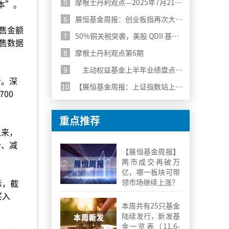
5
摩根士丹利观点—2025年7月21日第7期
本”。
6
展恒基金周报：创业板指再次大涨超3%，继续关注科技行业
售金额
7
50%铜关税突袭，美股 QDII 基金风险警报拉响
销售数据
8
摩根士丹利观点第6期
9
主动权益基金上半年业绩盘点：分化中寻找机遇
晰。深
10
【展恒基金周报：上证指数站上3500，科技行业持续走强】
00
重点推荐
以来，
份、减
【展恒基金周报】
两市成交再破万
亿，哪一板块可带
示，截
领市场继续上涨？
买入
本周共有25只基金
陆续发行，新发基
金一览表（11.6-