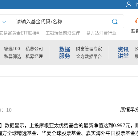
联
安易富黄金ETF联接A
工银瑞信前沿医疗
易方达消费行业
数据
资讯
睿选100
私募公司
财富管理专家
服务
讲堂
私募筛选
私募经理
金方数据平台
展恒早
：10
”】数据显示，上投摩根亚太优势基金的最新净值达到0.997元，
南方全球精选基金、华夏全球股票基金、嘉实海外中国股票基金