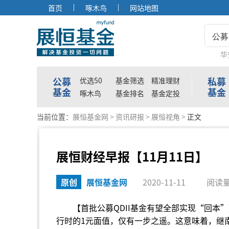
首页
啄木鸟
网站地图
公募
华
公募
私募
优选50
基金筛选
精准理财
基金
基金
啄木鸟
基金排名
基金定投
当前位置：
展恒基金网
>
资讯研报
>
展恒视角
>
正文
展恒财经早报【11月11日】
原创
展恒基金网
2020-11-11
阅读量
【首批公募QDII基金有望全部实现“回本
行时的1元面值，仅有一步之遥。这意味着，继