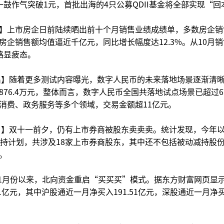
鼓作气突破1元，首批出海的4只公募QDII基金将全部实现“回
】上市房企日前陆续晒出前十个月销售业绩成绩单，多数房企销
企销售额均值逼近千亿元，同比增长幅度达12.3%。从10月
略显疲态。
出】随着更多测试内容曝光，数字人民币的未来落地场景逐渐清
76.4万元，整体而言，数字人民币全国共落地试点场景已超过67
消费、政务服务等多个领域，交易金额超11亿元。
”】双十一前夕，仍有上市券商被股东卖卖卖。统计发现，今年
减持计划，共涉及18家上市券商股东，其中还不包括被动减持股
。
11月份以来，北向资金重启“买买买”模式。据东方财富网页显
61亿元，其中沪股通近一月净买入191.51亿元，深股通近一月净