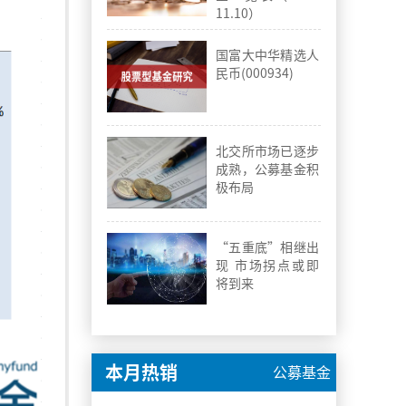
11.10）
国富大中华精选人
民币(000934)
北交所市场已逐步
成熟，公募基金积
极布局
“五重底”相继出
现 市场拐点或即
将到来
本月热销
公募基金