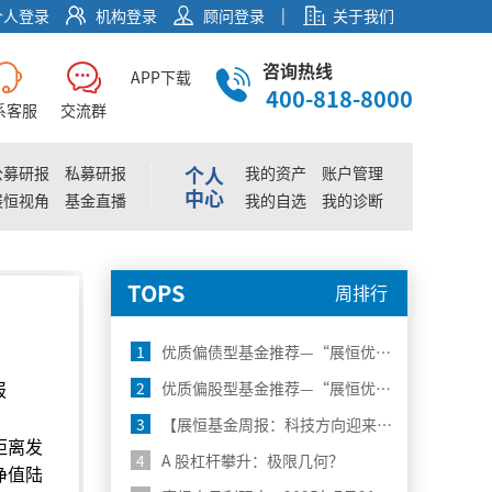
|
个人登录
机构登录
顾问登录
关于我们
咨询热线
APP下载
400-818-8000
系客服
交流群
个人
公募研报
私募研报
我的资产
账户管理
中心
展恒视角
基金直播
我的自选
我的诊断
TOPS
周排行
1
优质偏债型基金推荐—“展恒优选50”8月榜单
报
2
优质偏股型基金推荐—“展恒优选50”8月榜单
3
【展恒基金周报：科技方向迎来大涨，下一步关注什么？】
距离发
4
A 股杠杆攀升：极限几何？
净值陆