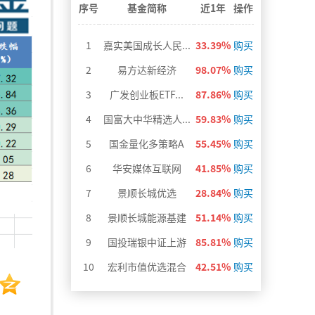
>
序号
基金简称
近1年
操作
1
嘉实美国成长人民...
33.39%
购买
2
易方达新经济
98.07%
购买
3
广发创业板ETF...
87.86%
购买
4
国富大中华精选人...
59.83%
购买
5
国金量化多策略A
55.45%
购买
6
华安媒体互联网
41.85%
购买
7
景顺长城优选
28.84%
购买
8
景顺长城能源基建
51.14%
购买
9
国投瑞银中证上游
85.81%
购买
10
宏利市值优选混合
42.51%
购买