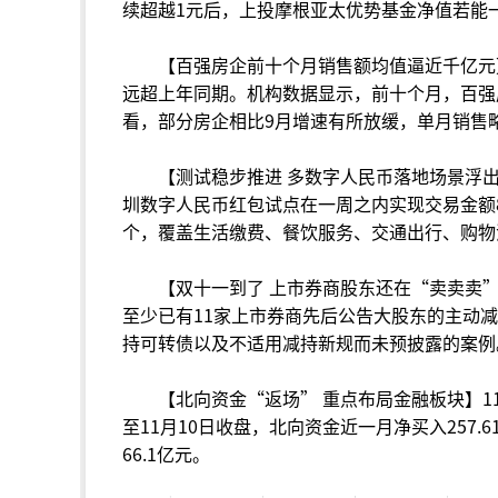
续超越1元后，上投摩根亚太优势基金净值若能一
【百强房企前十个月销售额均值逼近千亿元
远超上年同期。机构数据显示，前十个月，百强房
看，部分房企相比9月增速有所放缓，单月销售
【测试稳步推进 多数字人民币落地场景浮
圳数字人民币红包试点在一周之内实现交易金额8
个，覆盖生活缴费、餐饮服务、交通出行、购物
【双十一到了 上市券商股东还在“卖卖卖
至少已有11家上市券商先后公告大股东的主动
持可转债以及不适用减持新规而未预披露的案例
【北向资金“返场” 重点布局金融板块】
至11月10日收盘，北向资金近一月净买入257.
66.1亿元。