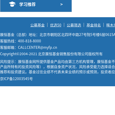
学习推荐
>
公募基金
优选50
公募筛选
基金排名
啄木
展恒基金（总部）地址：北京市朝阳区北四环中路27号院5号楼6层0615
客服热线：400-818-8000
客服邮箱：CALLCENTER@myfp.cn
Copyright©2004-2021 北京展恒基金销售股份有限公司版权所有
风险提示：展恒基金网所提供基金产品均由第三方机构管理，展恒基金不
产品所特有的投资风险等），根据自身资产状况、风险承受能力选择适合
推荐和投资建议。基金过往业绩不代表未来业绩的预示或预测，投资者应
京ICP备12003545号