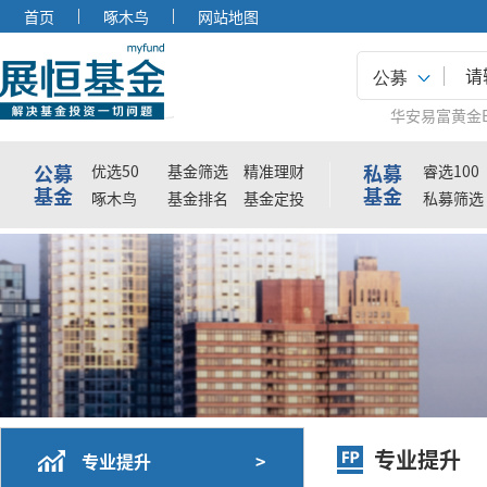
首页
啄木鸟
网站地图
公募
华安易富黄金E
公募
私募
优选50
基金筛选
精准理财
睿选100
基金
基金
啄木鸟
基金排名
基金定投
私募筛选
专业提升
专业提升
>