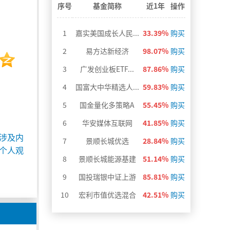
>
序号
基金简称
近1年
操作
1
嘉实美国成长人民...
33.39%
购买
2
易方达新经济
98.07%
购买
3
广发创业板ETF...
87.86%
购买
4
国富大中华精选人...
59.83%
购买
5
国金量化多策略A
55.45%
购买
6
华安媒体互联网
41.85%
购买
涉及内
7
景顺长城优选
28.84%
购买
个人观
8
景顺长城能源基建
51.14%
购买
9
国投瑞银中证上游
85.81%
购买
10
宏利市值优选混合
42.51%
购买