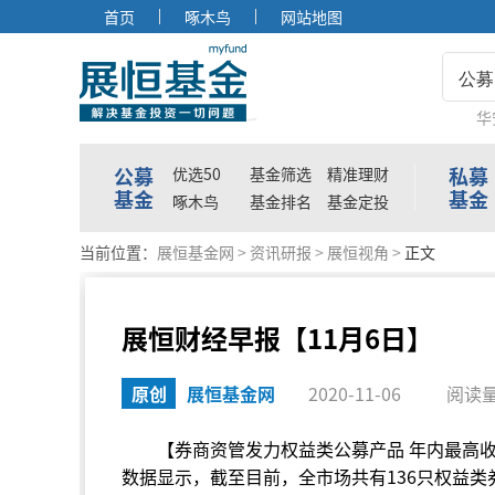
首页
啄木鸟
网站地图
公募
华
公募
私募
优选50
基金筛选
精准理财
基金
基金
啄木鸟
基金排名
基金定投
当前位置：
展恒基金网
>
资讯研报
>
展恒视角
>
正文
展恒财经早报【11月6日】
原创
展恒基金网
2020-11-06
阅读量
【券商资管发力权益类公募产品 年内最高
数据显示，截至目前，全市场共有136只权益类券