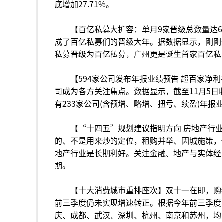
底增加27.71%。
【百亿私募大扩容：单月9家晋级总数量达6
成了百亿私募们的晋级大年。据数据显示，刚刚
私募晋级为百亿私募，广州更是诞生首家百亿私
【594家公司发布年报业绩预告 超百家
司成为各方关注焦点。数据显示，截至11月5日
有233家公司(含预增、略增、扭亏、续盈)年
【“十四五”规划建议指明方向 房地产行
的、不是用来炒的定位，租购并举、因城施策，
地产行业是长期利好。关注金融、地产与实体经
期。
【十大消费城市重排座次】双十一在即，购
前三季度仍未实现增速转正。根据今年前三季度
庆、成都、武汉、深圳、杭州、南京和苏州，均