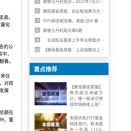
5
摩根士丹利观点—2025年7月21日第7期
6
展恒基金周报：创业板指再次大涨超3%，继续关注科技行业
走高，
7
50%铜关税突袭，美股 QDII 基金风险警报拉响
家量化
8
摩根士丹利观点第6期
9
主动权益基金上半年业绩盘点：分化中寻找机遇
告的公
10
【展恒基金周报：上证指数站上3500，科技行业持续走强】
其中，
现翻番。
重点推荐
用来住
，对房
【展恒基金周报】
发展
两市成交再破万
亿，哪一板块可带
领市场继续上涨？
总额在
本周共有25只基金
州、重
陆续发行，新发基
金一览表（11.6-