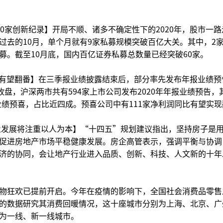
0家创新纪录】开局不顺、诸多不确定性下的2020年，股市一路
过去的10月，单个月就有9家私募规模突破百亿大关。其中，2
募。截至10月底，国内百亿证券私募总数量已经突破60家。
净利有望翻番】在三季报业绩披露结束后，部分率先发布年报业绩预
收盘，沪深两市共有594家上市公司发布2020年年报业绩预告，
报业绩预喜，占比近四成。预喜公司中有111家净利润同比有望实
业发展将注重以人为本】“十四五”规划建议指出，坚持房子是
促进房地产市场平稳健康发展。房企高管表示，强调平衡与协调
济的协同，会让地产行业进入品质、创新、科技、人文新的十年
物狂欢已提前开启。今年在疫情的影响下，全国社会消费品零售
的数据研究其消费回暖情况，这十座城市分别为上海、北京、广
为一线、新一线城市。