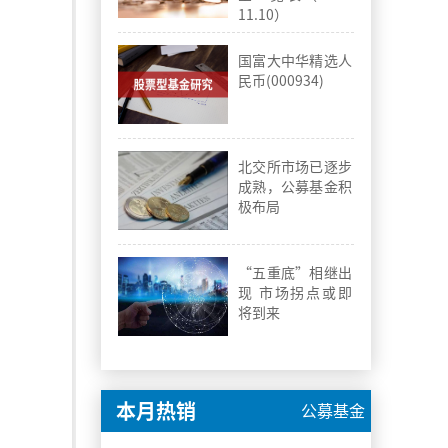
11.10）
国富大中华精选人
民币(000934)
北交所市场已逐步
成熟，公募基金积
极布局
“五重底”相继出
现 市场拐点或即
将到来
本月热销
公募基金