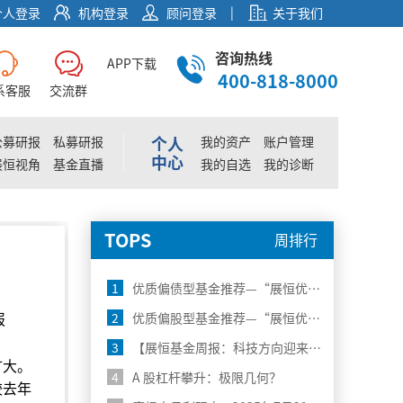
|
个人登录
机构登录
顾问登录
关于我们
咨询热线
APP下载
400-818-8000
系客服
交流群
个人
公募研报
私募研报
我的资产
账户管理
中心
展恒视角
基金直播
我的自选
我的诊断
TOPS
周排行
1
优质偏债型基金推荐—“展恒优选50”8月榜单
报
2
优质偏股型基金推荐—“展恒优选50”8月榜单
3
【展恒基金周报：科技方向迎来大涨，下一步关注什么？】
扩大。
4
A 股杠杆攀升：极限几何？
较去年