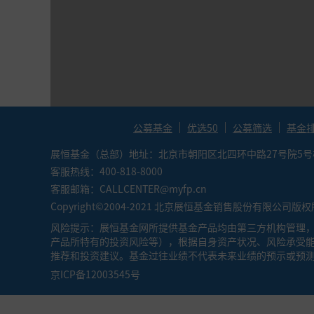
●
索提诺比率（Sortion Ratio）：（投
金承担相同单位下行风险能获得更高的超额回
●
卡玛比率（Calmar Ratio）：年化收益
越大，基金的业绩表现越好。
公募基金
优选50
公募筛选
基金
展恒基金（总部）地址：北京市朝阳区北四环中路27号院5号楼6
客服热线：400-818-8000
客服邮箱：CALLCENTER@myfp.cn
Copyright©2004-2021 北京展恒基金销售股份有限公司版
风险提示：展恒基金网所提供基金产品均由第三方机构管理，
产品所特有的投资风险等），根据自身资产状况、风险承受
推荐和投资建议。基金过往业绩不代表未来业绩的预示或预
京ICP备12003545号