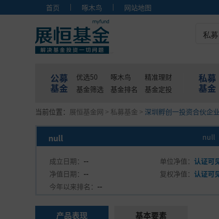
首页
啄木鸟
网站地图
私募
公募
私募
优选50
啄木鸟
精准理财
基金
基金
基金筛选
基金排名
基金定投
当前位置：
展恒基金网
>
私募基金
>
深圳孵创一投资合伙企
null
null
成立日期：
--
单位净值：
认证可
净值日期：
--
复权净值：
认证可
今年以来排名：
--
产品表现
基本要素