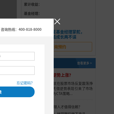
累计收益：
基金经理：
×
基金公司：
咨询热线：400-818-8000
明星基金经理掌舵，
推荐理由：
价值成长两不误
咨询预约
私募研报
查看更多 >
这个策略为何能逆势上涨？
度表现
忘记密码？
今年的前三季度，就在股票市场反复震荡挣
扎时，CTA策略却凭借逆势表现引来了市场
录
的关注。那么，何为CTA策略...
什么样的私募管理人才值得信赖？
百亿私募放大招：林园跟投旗下产品