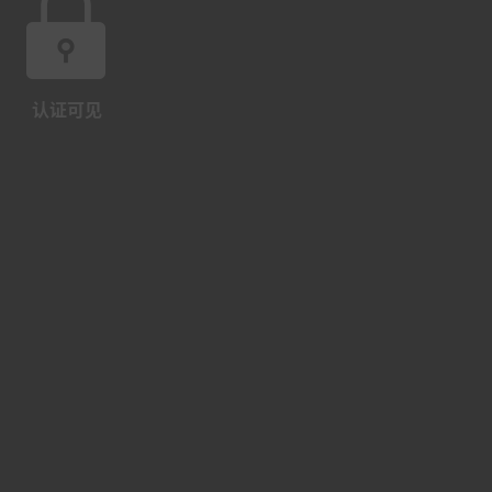
认证可见
阶段表现
年