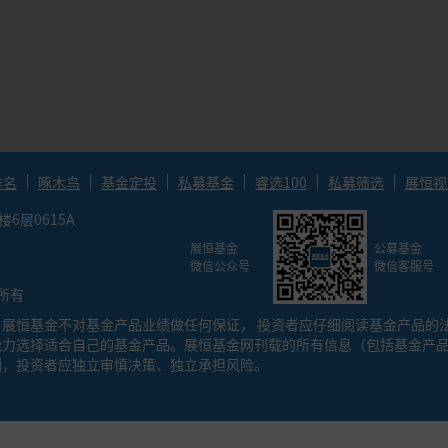
资组合预期报酬率-无风险利率）/投资组合的下行标准差，该比率越高，
报率。
率/历史最大回撤率，描述年化收益率和历史最大回撤率之间的关系。
排名
啄木鸟
基金定投
私募基金
睿选100
私募筛选
展恒视
层0615A
展恒基金
公募基金
微信公众号
微信客服号
权所有
展恒基金不对基金产品业绩做任何保证， 投资者应仔细阅读基金产品的
能力选择适合自己的基金产品。展恒基金网刊载的所有信息（包括基金产
测，投资者应独立审慎决策、独立承担风险。