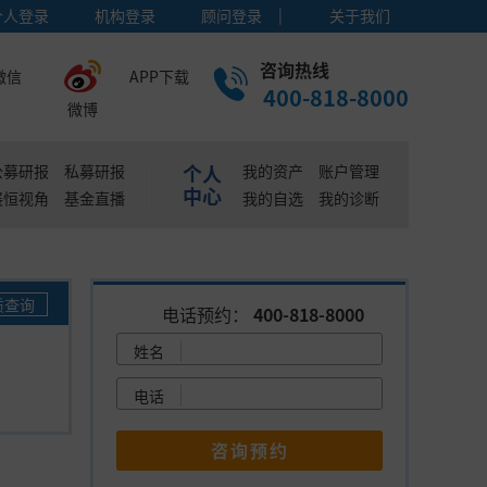
|
个人登录
机构登录
顾问登录
关于我们
咨询热线
微信
APP下载
400-818-8000
微博
个人
公募研报
私募研报
我的资产
账户管理
中心
展恒视角
基金直播
我的自选
我的诊断
质查询
电话预约：
400-818-8000
姓名
电话
咨询预约