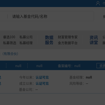
数据
资讯
睿选100
私募公司
财富管理专家
服务
讲堂
私募筛选
私募经理
金方数据平台
业（有限合伙）
null
null
备案编号：null
资
见
今年以来：
认证可见
基金经理：
null
见
成立以来：
认证可见
风险等级：
--
基金公司：
--