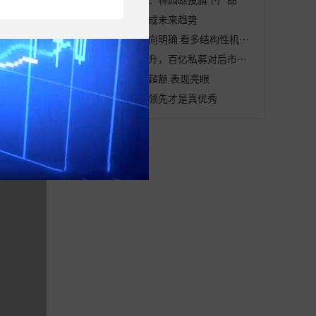
百亿量化私募或成未来趋势
私募重点调研方向明确 看多结构性机会 热门调研标的浮出水面
股票私募仓位回升，百亿私募对后市表示乐观
量化私募跑出正超额 表现亮眼
短中长期收益均领先才是真优秀
度表现
反映每