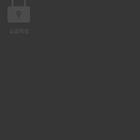
认证可见
阶段表现
年