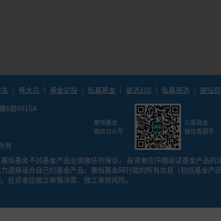
资组合预期报酬率-无风险利率）/投资组合的下行标准差，该比率越高，
报率。
率/历史最大回撤率，描述年化收益率和历史最大回撤率之间的关系。
排名
啄木鸟
基金定投
私募基金
睿选100
私募筛选
展恒视
层0615A
展恒基金
公募基金
微信公众号
微信客服号
权所有
展恒基金不对基金产品业绩做任何保证， 投资者应仔细阅读基金产品的
能力选择适合自己的基金产品。展恒基金网刊载的所有信息（包括基金产
测，投资者应独立审慎决策、独立承担风险。