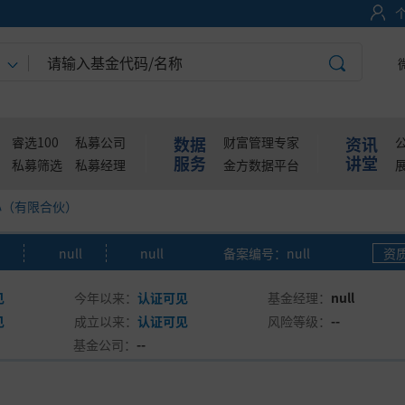
数据
资讯
睿选100
私募公司
财富管理专家
服务
讲堂
私募筛选
私募经理
金方数据平台
心（有限合伙）
null
null
备案编号：null
资
见
今年以来：
认证可见
基金经理：
null
见
成立以来：
认证可见
风险等级：
--
基金公司：
--