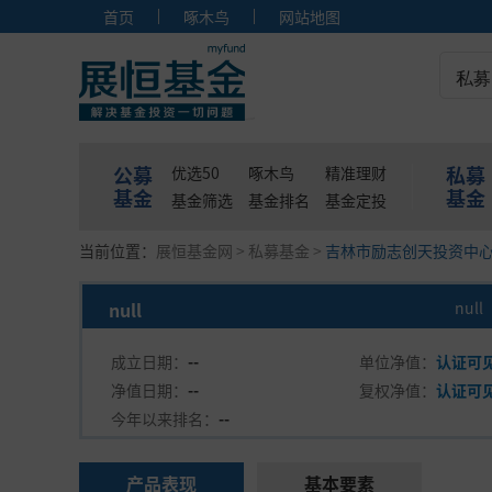
首页
啄木鸟
网站地图
私募
公募
私募
优选50
啄木鸟
精准理财
基金
基金
基金筛选
基金排名
基金定投
当前位置：
展恒基金网
>
私募基金
>
吉林市励志创天投资中
null
null
成立日期：
--
单位净值：
认证可
净值日期：
--
复权净值：
认证可
今年以来排名：
--
产品表现
基本要素