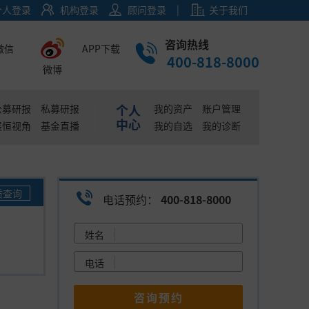
|
个人登录
机构登录
顾问登录
关于我们
咨询热线
微信
APP下载
400-818-8000
微博
个人
公募研报
私募研报
我的资产
账户管理
中心
展恒视角
基金直播
我的自选
我的诊断
质查询
电话预约：
400-818-8000
姓名
电话
咨询预约