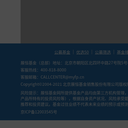
●
索提诺比率（Sortion Ratio）：（投
金承担相同单位下行风险能获得更高的超额回
●
卡玛比率（Calmar Ratio）：年化收益
越大，基金的业绩表现越好。
公募基金
优选50
公募筛选
基金
展恒基金（总部）地址：北京市朝阳区北四环中路27号院5号楼6
客服热线：400-818-8000
客服邮箱：CALLCENTER@myfp.cn
Copyright©2004-2021 北京展恒基金销售股份有限公司版
风险提示：展恒基金网所提供基金产品均由第三方机构管理，
产品所特有的投资风险等），根据自身资产状况、风险承受
推荐和投资建议。基金过往业绩不代表未来业绩的预示或预
京ICP备12003545号