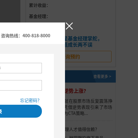
累计收益：
基金经理：
×
基金公司：
咨询热线：400-818-8000
明星基金经理掌舵，
推荐理由：
价值成长两不误
咨询预约
私募研报
查看更多 >
这个策略为何能逆势上涨？
度表现
忘记密码？
今年的前三季度，就在股票市场反复震荡挣
扎时，CTA策略却凭借逆势表现引来了市场
录
的关注。那么，何为CTA策略...
什么样的私募管理人才值得信赖？
百亿私募放大招：林园跟投旗下产品