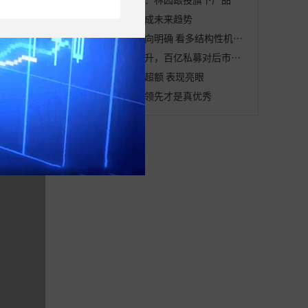
百亿量化私募或成未来趋势
私募重点调研方向明确 看多结构性机会 热门调研标的浮出水面
股票私募仓位回升，百亿私募对后市表示乐观
量化私募跑出正超额 表现亮眼
短中长期收益均领先才是真优秀
度表现
反映每