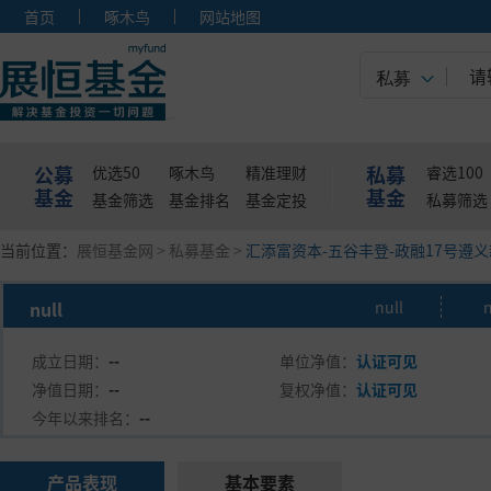
首页
啄木鸟
网站地图
私募
公募
私募
优选50
啄木鸟
精准理财
睿选100
基金
基金
基金筛选
基金排名
基金定投
私募筛选
当前位置：
展恒基金网
>
私募基金
>
汇添富资本-五谷丰登-政融17号遵
null
null
n
成立日期：
--
单位净值：
认证可见
净值日期：
--
复权净值：
认证可见
今年以来排名：
--
产品表现
基本要素