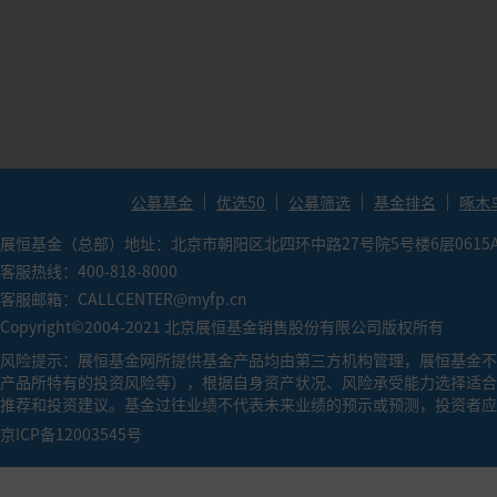
●
索提诺比率（Sortion Ratio）：（投资组合预期
金承担相同单位下行风险能获得更高的超额回报率。
●
卡玛比率（Calmar Ratio）：年化收益率/历史最
越大，基金的业绩表现越好。
公募基金
优选50
公募筛选
基金排名
啄木
展恒基金（总部）地址：北京市朝阳区北四环中路27号院5号楼6层0615
客服热线：400-818-8000
客服邮箱：CALLCENTER@myfp.cn
Copyright©2004-2021 北京展恒基金销售股份有限公司版权所有
风险提示：展恒基金网所提供基金产品均由第三方机构管理，展恒基金不
产品所特有的投资风险等），根据自身资产状况、风险承受能力选择适合
推荐和投资建议。基金过往业绩不代表未来业绩的预示或预测，投资者应
京ICP备12003545号