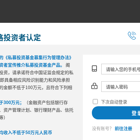
格投资者认定
的《私募投资基金募集行为管理办法》
资者宣传推介私募投资基金产品。
阁
投资，请承诺符合中国证监会规定的私
 即具备相应风险识别能力和风险承担
的金额不低于100万元，且符合下列相
区间风险
下次自动登录
300万元；
（金融资产包括银行存
最大回撤
波
、资产管理计划、银行理财产品、信托
登
等）
没有账号？
前往注册
均收入不低于50万元人民币