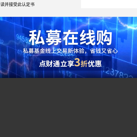
阅读并接受此认定书
综合指标
●
夏普比率（Sharpe Ratio）：（投资组合预期报酬
单位风险的超额收益，该比率越大越好。