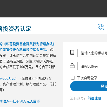
格投资者认定
的《私募投资基金募集行为管理办法》
资者宣传推介私募投资基金产品。
阁
投资，请承诺符合中国证监会规定的私
 即具备相应风险识别能力和风险承担
的金额不低于100万元，且符合下列相
区间风险
下次自动登录
300万元；
（金融资产包括银行存
最大回撤
波
、资产管理计划、银行理财产品、信托
登
等）
没有账号？
前往注册
均收入不低于50万元人民币