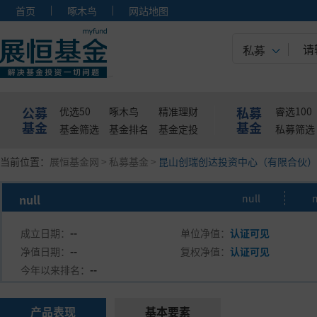
首页
啄木鸟
网站地图
私募
公募
私募
优选50
啄木鸟
精准理财
睿选100
基金
基金
基金筛选
基金排名
基金定投
私募筛选
当前位置：
展恒基金网
>
私募基金
>
昆山创瑞创达投资中心（有限合伙）
null
null
n
成立日期：
--
单位净值：
认证可见
净值日期：
--
复权净值：
认证可见
今年以来排名：
--
产品表现
基本要素