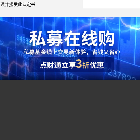
阅读并接受此认定书
综合指标
●
夏普比率（Sharpe Ratio）：（投资组合预期报酬
单位风险的超额收益，该比率越大越好。