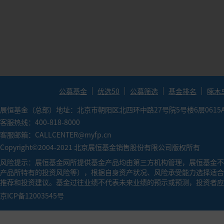
●
索提诺比率（Sortion Ratio）：（投资组合预期
金承担相同单位下行风险能获得更高的超额回报率。
●
卡玛比率（Calmar Ratio）：年化收益率/历史最
越大，基金的业绩表现越好。
公募基金
优选50
公募筛选
基金排名
啄木
展恒基金（总部）地址：北京市朝阳区北四环中路27号院5号楼6层0615
客服热线：400-818-8000
客服邮箱：CALLCENTER@myfp.cn
Copyright©2004-2021 北京展恒基金销售股份有限公司版权所有
风险提示：展恒基金网所提供基金产品均由第三方机构管理，展恒基金不
产品所特有的投资风险等），根据自身资产状况、风险承受能力选择适合
推荐和投资建议。基金过往业绩不代表未来业绩的预示或预测，投资者应
京ICP备12003545号