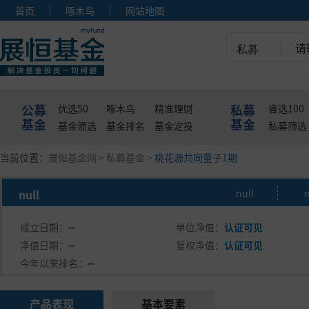
首页
啄木鸟
网站地图
私募
公募
私募
优选50
啄木鸟
精准理财
睿选100
基金
基金
基金筛选
基金排名
基金定投
私募筛选
当前位置：
展恒基金网
>
私募基金
>
桃花源共同量子1期
null
null
n
成立日期：
--
单位净值：
认证可见
净值日期：
--
复权净值：
认证可见
今年以来排名：
--
产品表现
基本要素