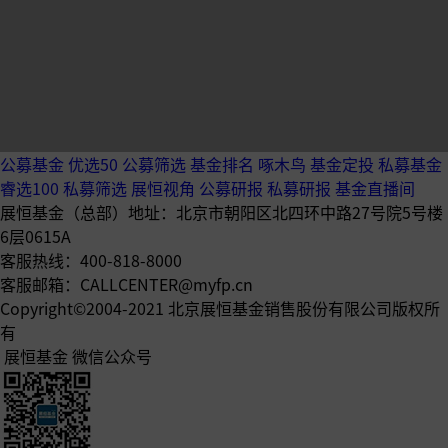
●
索提诺比率（Sortion Ratio）：（投资组合预期
金承担相同单位下行风险能获得更高的超额回报率。
●
卡玛比率（Calmar Ratio）：年化收益率/历史最
越大，基金的业绩表现越好。
公募基金
优选50
公募筛选
基金排名
啄木鸟
基金定投
私募基金
睿选100
私募筛选
展恒视角
公募研报
私募研报
基金直播间
展恒基金（总部）地址：北京市朝阳区北四环中路27号院5号楼
6层0615A
客服热线：400-818-8000
客服邮箱：CALLCENTER@myfp.cn
Copyright©2004-2021 北京展恒基金销售股份有限公司版权所
有
展恒基金
微信公众号