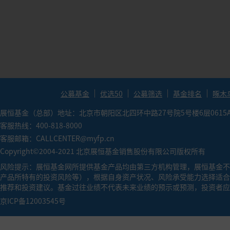
●
索提诺比率（Sortion Ratio）：（投资组合预期
金承担相同单位下行风险能获得更高的超额回报率。
●
卡玛比率（Calmar Ratio）：年化收益率/历史最
越大，基金的业绩表现越好。
公募基金
优选50
公募筛选
基金排名
啄木
展恒基金（总部）地址：北京市朝阳区北四环中路27号院5号楼6层0615
客服热线：400-818-8000
客服邮箱：CALLCENTER@myfp.cn
Copyright©2004-2021 北京展恒基金销售股份有限公司版权所有
风险提示：展恒基金网所提供基金产品均由第三方机构管理，展恒基金不
产品所特有的投资风险等），根据自身资产状况、风险承受能力选择适合
推荐和投资建议。基金过往业绩不代表未来业绩的预示或预测，投资者应
京ICP备12003545号