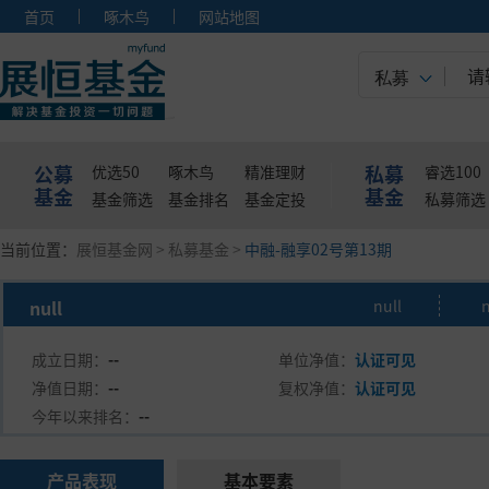
首页
啄木鸟
网站地图
私募
公募
私募
优选50
啄木鸟
精准理财
睿选100
基金
基金
基金筛选
基金排名
基金定投
私募筛选
当前位置：
展恒基金网
>
私募基金
>
中融-融享02号第13期
null
null
n
成立日期：
--
单位净值：
认证可见
净值日期：
--
复权净值：
认证可见
今年以来排名：
--
产品表现
基本要素