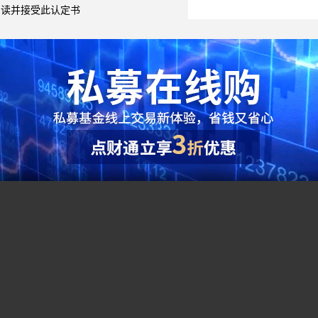
阅读并接受此认定书
综合指标
●
夏普比率（Sharpe Ratio）：（投资组合预期报酬
单位风险的超额收益，该比率越大越好。