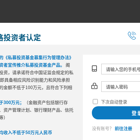
格投资者认定
的《私募投资基金募集行为管理办法》
资者宣传推介私募投资基金产品。
阁
投资，请承诺符合中国证监会规定的私
 即具备相应风险识别能力和风险承担
的金额不低于100万元，且符合下列相
区间风险
下次自动登录
300万元；
（金融资产包括银行存
最大回撤
波
、资产管理计划、银行理财产品、信托
登
等）
没有账号？
前往注册
均收入不低于50万元人民币