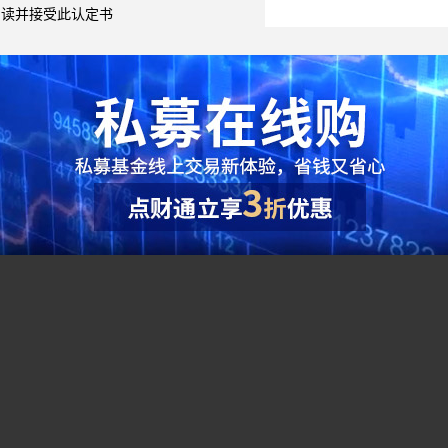
阅读并接受此认定书
综合指标
●
夏普比率（Sharpe Ratio）：（投资组合预期报酬
单位风险的超额收益，该比率越大越好。