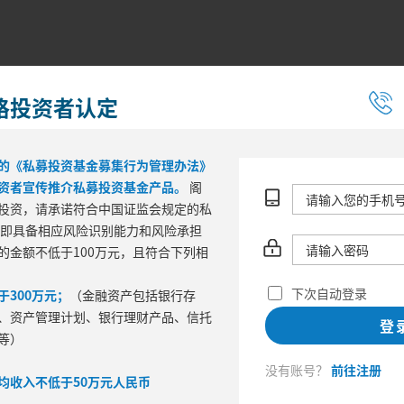
格投资者认定
的《私募投资基金募集行为管理办法》
资者宣传推介私募投资基金产品。
阁
投资，请承诺符合中国证监会规定的私
 即具备相应风险识别能力和风险承担
的金额不低于100万元，且符合下列相
区间风险
下次自动登录
300万元；
（金融资产包括银行存
最大回撤
波
、资产管理计划、银行理财产品、信托
登
等）
没有账号？
前往注册
均收入不低于50万元人民币