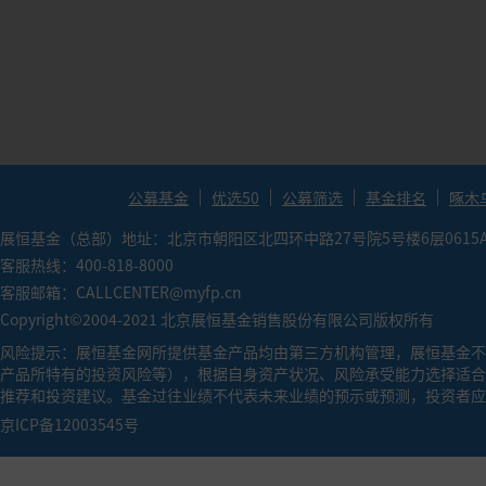
●
索提诺比率（Sortion Ratio）：（投资组合预期
金承担相同单位下行风险能获得更高的超额回报率。
●
卡玛比率（Calmar Ratio）：年化收益率/历史最
越大，基金的业绩表现越好。
公募基金
优选50
公募筛选
基金排名
啄木
展恒基金（总部）地址：北京市朝阳区北四环中路27号院5号楼6层0615
客服热线：400-818-8000
客服邮箱：CALLCENTER@myfp.cn
Copyright©2004-2021 北京展恒基金销售股份有限公司版权所有
风险提示：展恒基金网所提供基金产品均由第三方机构管理，展恒基金不
产品所特有的投资风险等），根据自身资产状况、风险承受能力选择适合
推荐和投资建议。基金过往业绩不代表未来业绩的预示或预测，投资者应
京ICP备12003545号