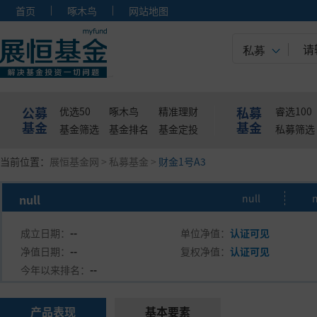
首页
啄木鸟
网站地图
私募
公募
私募
优选50
啄木鸟
精准理财
睿选100
基金
基金
基金筛选
基金排名
基金定投
私募筛选
当前位置：
展恒基金网
>
私募基金
>
财金1号A3
null
null
n
成立日期：
--
单位净值：
认证可见
净值日期：
--
复权净值：
认证可见
今年以来排名：
--
产品表现
基本要素