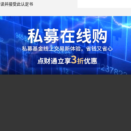
阅读并接受此认定书
综合指标
●
夏普比率（Sharpe Ratio）：（投资组合预期报酬
单位风险的超额收益，该比率越大越好。