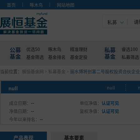
首页
啄木鸟
网站地图
私募
公募
私募
优选50
啄木鸟
精准理财
睿选100
基金
基金
基金筛选
基金排名
基金定投
私募筛选
当前位置：
展恒基金网
>
私募基金
>
丽水博将创富二号股权投资合伙企业
null
null
n
成立日期：
--
单位净值：
认证可见
净值日期：
--
复权净值：
认证可见
今年以来排名：
--
产品表现
基本要素