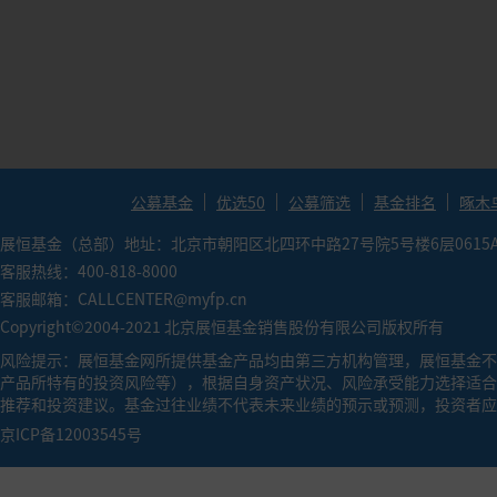
●
索提诺比率（Sortion Ratio）：（投资组合预期
金承担相同单位下行风险能获得更高的超额回报率。
●
卡玛比率（Calmar Ratio）：年化收益率/历史最
越大，基金的业绩表现越好。
公募基金
优选50
公募筛选
基金排名
啄木
展恒基金（总部）地址：北京市朝阳区北四环中路27号院5号楼6层0615
客服热线：400-818-8000
客服邮箱：CALLCENTER@myfp.cn
Copyright©2004-2021 北京展恒基金销售股份有限公司版权所有
风险提示：展恒基金网所提供基金产品均由第三方机构管理，展恒基金不
产品所特有的投资风险等），根据自身资产状况、风险承受能力选择适合
推荐和投资建议。基金过往业绩不代表未来业绩的预示或预测，投资者应
京ICP备12003545号