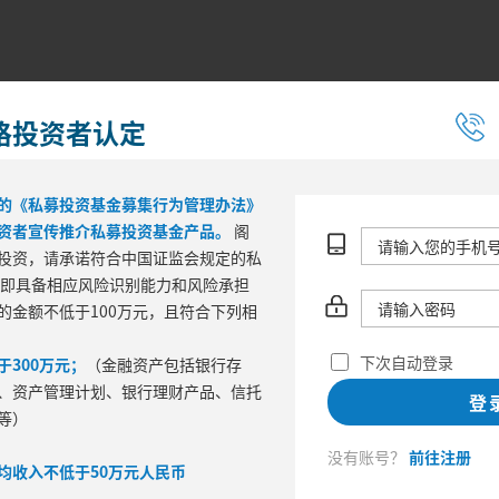
格投资者认定
的《私募投资基金募集行为管理办法》
资者宣传推介私募投资基金产品。
阁
投资，请承诺符合中国证监会规定的私
 即具备相应风险识别能力和风险承担
的金额不低于100万元，且符合下列相
区间风险
下次自动登录
300万元；
（金融资产包括银行存
最大回撤
波
、资产管理计划、银行理财产品、信托
登
等）
没有账号？
前往注册
均收入不低于50万元人民币