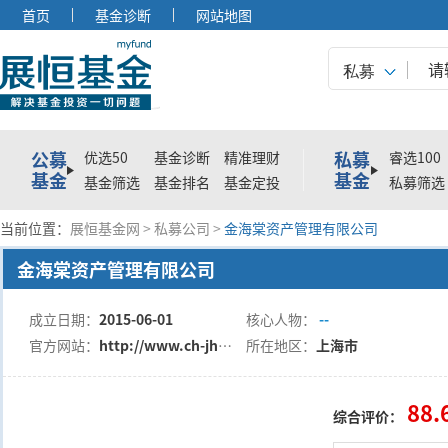
首页
基金诊断
网站地图
私募
公募
私募
优选50
基金诊断
精准理财
睿选100
基金
基金
基金筛选
基金排名
基金定投
私募筛选
当前位置：
展恒基金网
>
私募公司
>
金海棠资产管理有限公司
金海棠资产管理有限公司
成立日期：
2015-06-01
核心人物：
--
官方网站：
http://www.ch-jht.com
所在地区：
上海市
88.
综合评价：