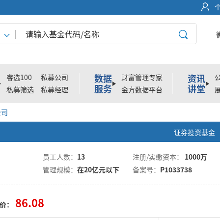
数据
资讯
睿选100
私募公司
财富管理专家
服务
讲堂
私募筛选
私募经理
金方数据平台
公司
证券投资基金 
员工人数：
13
注册/实缴资本：
1000万
管理规模：
在20亿元以下
备案号：
P1033738
86.08
价：