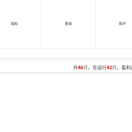
指标
星级
简评
共
46
只，在运行
42
只，盈利