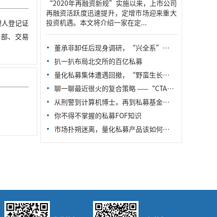
“2020年再融资新规”实施以来，上市公司
再融资活跃度迅速提升，定增市场迎来重大
投资机遇。本文将介绍一家在定...
管理人登记证
务部、交易
董承非卸任后现身调研，“兴全系”私募大佬杨东、杜昌勇同行！
扒一扒布局北交所的百亿私募
量化私募集体遭遇回撤，“野蛮生长”或就此结束？
聊一聊最近很火的复合策略 ——“CTA+X”
从刑警到计算机博士，再到私募基金经理，一个草根私募的探索之路
你不得不掌握的私募FOF知识
市场扑朔迷离，量化私募产品该如何配置？