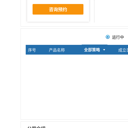
咨询预约
运行中
全部策略
序号
产品名称
全部策略
成立