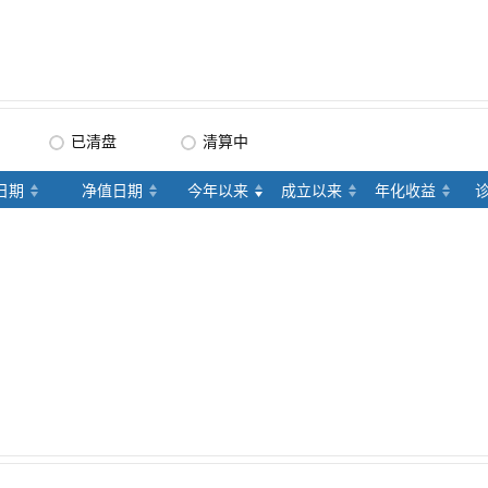
已清盘
清算中
日期
净值日期
今年以来
成立以来
年化收益