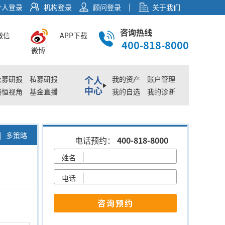
|
个人登录
机构登录
顾问登录
关于我们
咨询热线
微信
APP下载
400-818-8000
微博
个人
公募研报
私募研报
我的资产
账户管理
中心
展恒视角
基金直播
我的自选
我的诊断
| 多策略
电话预约：
400-818-8000
姓名
电话
咨询预约